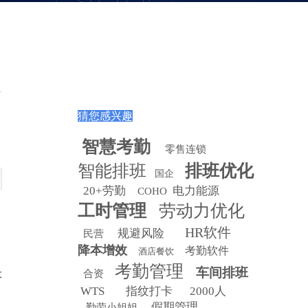
猜您感兴趣
智慧
考勤
零售连锁
智能排班
排班优化
国企
20+劳勤
电力能源
COHO
工时管理
劳动力优化
HR软件
规避风险
民营
降本增效
考勤软件
酒店餐饮
考勤管理
车间排班
大
合资
WTS
指纹打卡
2000人
假期管理
勤劳小姐姐