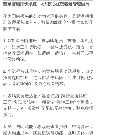
劳勤智能排班系统：
大核心优势破解管理困局
4
作为国内领先的劳动力管理服务商，劳勤深耕排
班管理领域
年
，为超
家企业提供智能化
10
+
2000
解决方案：
算法智能排班
：
自动匹配员工技能、考勤历
1. AI
史、法定工时等数据，一键生成最优排班表；支
持突发需求调整（如调岗、请假），实时同步至
全员移动端。
全流程合规管控
：
内置各地劳动法规则，自动
2.
预警超时加班、连续排班等风险；生成可视化报
表，满足
审计及政府检查需求。
ISO
多场景灵活适配
：
连锁门店
“跨店支援排班”、
3.
工厂“多班次轮换”、项目制“弹性工时”全覆盖；
支持与
、考勤机等系统无缝对接，避免数据
ERP
孤岛。
员工自助赋能
：
移动端查看排班、申请调班，
4.
减少沟通成本；满意度调研功能，及时优化排班