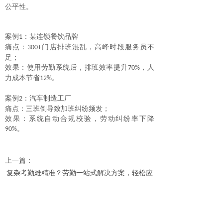
公平性。
案例
：某连锁餐饮品牌
1
痛点：
门店排班混乱，高峰时段服务员不
300+
足；
效果：使用劳勤系统后，排班效率提升
，人
70%
力成本节省
。
12%
案例
：汽车制造工厂
2
痛点：三班倒导致加班纠纷频发；
效果：系统自动合规校验，劳动纠纷率下降
。
90%
上一篇：
复杂考勤难精准？劳勤一站式解决方案，轻松应
对跨区域多场景管理
下一篇：
智能考勤系统-企业数字化转型的基石革命