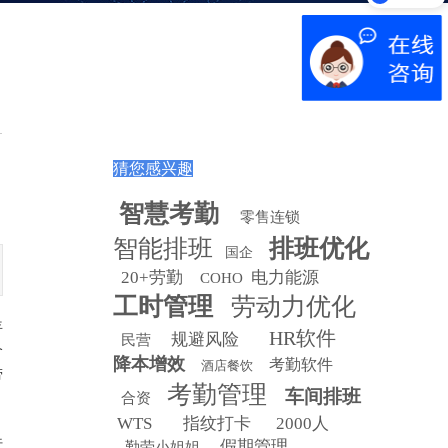
猜您感兴趣
智慧
考勤
零售连锁
智能排班
排班优化
国企
，
20+劳勤
电力能源
COHO
工时管理
劳动力优化
年
HR软件
规避风险
民营
个
降本增效
考勤软件
酒店餐饮
劳
考勤管理
车间排班
合资
WTS
指纹打卡
2000人
行
假期管理
勤劳小姐姐