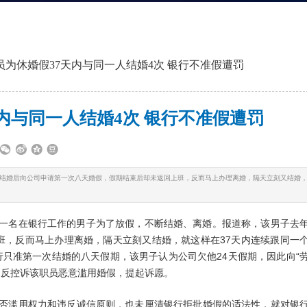
员为休婚假37天内与同一人结婚4次 银行不准假遭罚
内与同一人结婚4次 银行不准假遭罚
结婚后向公司申请第一次八天婚假，假期结束后却未返回上班，反而马上办理离婚，隔天立刻又结婚
北市一名在银行工作的男子为了放假，不断结婚、离婚。报道称，该男子去
班，反而马上办理离婚，隔天立刻又结婚，就这样在37天内连续跟同一
行只准第一次结婚的八天假期，该男子认为公司欠他24天假期，因此向“
则反控诉该职员恶意滥用婚假，提起诉愿。
员是否滥用权力和违反诚信原则，也未厘清银行拒批婚假的适法性，就对银