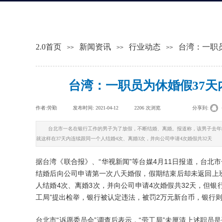
2.0首页
新闻资讯
行业动态
台湾：一职
>>
>>
>>
台湾：一职员为休婚假37天
作者:
劳勤
|
发布时间:
2021-04-12
|
2206
次浏览
|
|
分享到:
台北市一名在银行工作的男子为了放假，不断结婚、离婚。报道称，该男子去年
就这样在37天内连续跟同一个人结婚4次、离婚3次，并向公司申请4次婚假共32天
据台湾《联合报》、“华视新闻”等台媒4月11日报道，台
结婚后向公司申请第一次八天婚假，假期结束后却未返回上
人结婚4次、离婚3次，并向公司申请4次婚假共32天，但银
工局”提出检举，银行被认定违法，被罚2万元新台币，银行
台北市“诉愿委员会”调查后表示，“劳工局”未厘清上述职