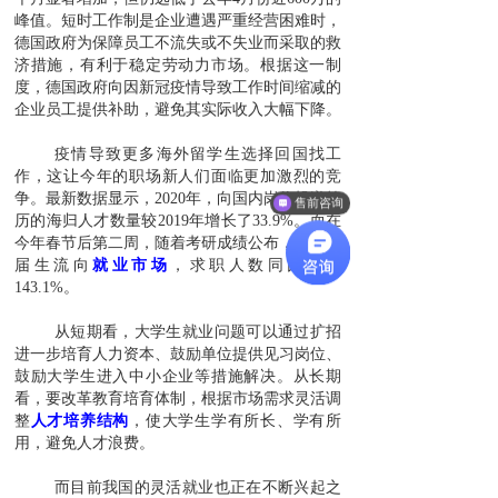
峰值。短时工作制是企业遭遇严重经营困难时，
德国政府为保障员工不流失或不失业而采取的救
济措施，有利于稳定劳动力市场。根据这一制
度，德国政府向因新冠疫情导致工作时间缩减的
企业员工提供补助，避免其实际收入大幅下降。
疫情导致更多海外留学生选择回国找工
作，这让今年的职场新人们面临更加激烈的竞
争。最新数据显示，2020年，向国内岗位投递简
售前咨询
历的海归人才数量较2019年增长了33.9%。而在
今年春节后第二周，随着考研成绩公布，更多应
届生流向
就业市场
，求职人数同比增长
143.1%。
从短期看，大学生就业问题可以通过扩招
进一步培育人力资本、鼓励单位提供见习岗位、
鼓励大学生进入中小企业等措施解决。从长期
看，要改革教育培育体制，根据市场需求灵活调
整
人才培养结构
，使大学生学有所长、学有所
用，避免人才浪费。
而目前我国的灵活就业也正在不断兴起之