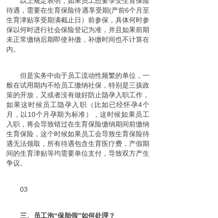
以上规定表明，如果员工想要享受生育保险
待遇，需要在生育保险待遇享受期(产前6个月至
生育津贴享受期满截止日）前参保，具体何时参
保以何时进行社会保险登记为准，并且如果前期
未正常缴纳后期即使补缴，补缴时间也不计算在
内。
但是实务中由于员工流动性频繁的单位，一
般在试用期内不给员工缴纳社保，特别是三孩政
策的开放，又或者没有做好防止隐孕入职工作，
如果这时候员工隐孕入职（比如已经怀孕4个
月，以10个月孕期为标准），这时候如果员工
入职，将会导致错过在生育保险缴纳期间前缴纳
生育保险，这个时候如果员工会导致生育保险待
遇无法领取，所有待遇包含生育医疗费，产假期
间的生育津贴等均需要单位支付，导致双方产生
争议。
03
三、员工泡“保胎假”如何处理？