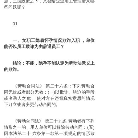
施，三孩政策之下，又会给企业用工管理带来哪
些问题呢？
01
一、女职工隐瞒怀孕情况
欺诈
入职 ，单位
能否以员工欺诈为由辞退员工？
结论：不能
，隐孕不能认定为劳动法意义上
的欺诈。
《劳动合同法》 第二十六条：下列劳动合
同无效或者部分无效：(一)以欺诈、胁迫的手段
或者乘人之危， 使对方在违背真实意思的情况
下订立或者变更劳动合同的。
《劳动合同法》 第三十九条 劳动者有下列
情形之一的，用人单位可以解除劳动合同：(五)
因本法第二十 六条第一款第一项规定的情形致