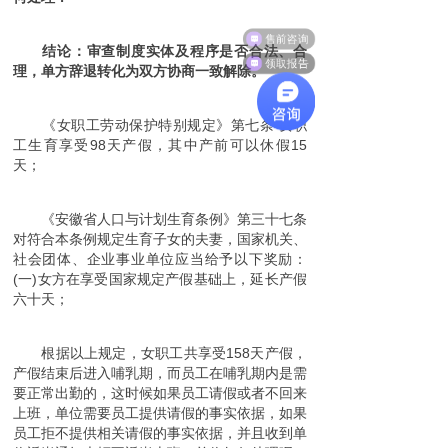
售前咨询
结论：审查制度实体及程序是否合法、合
领取报告
理，单方辞退转化为双方协商一致解除。
《女职工劳动保护特别规定》第七条 女职
工生育享受98天产假，其中产前可以休假15
天；
《安徽省人口与计划生育条例》第三十七条
对符合本条例规定生育子女的夫妻，国家机关、
社会团体、企业事业单位应当给予以下奖励：
(一)女方在享受国家规定产假基础上，延长产假
六十天；
根据以上规定，女职工共享受158天产假，
产假结束后进入哺乳期，而员工在哺乳期内是需
要正常出勤的，这时候如果员工请假或者不回来
上班，单位需要员工提供请假的事实依据，如果
员工拒不提供相关请假的事实依据，并且收到单