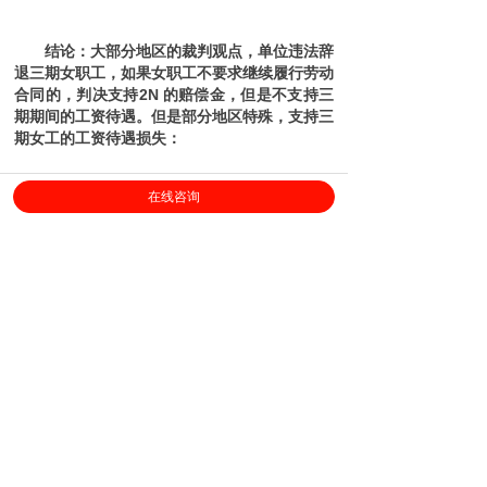
结论：大部分地区的裁判观点，单位违法辞
退三期女职工，如果女职工不要求继续履行劳动
合同的，判决支持2N 的赔偿金，但是不支持三
期期间的工资待遇。
但是部分地区特殊，支持三
期女工的工资待遇损失：
在线咨询
十五、女职工在怀孕期间被用人单位解雇，
因客观原因造成三期待遇损失的，如何补
偿？ 答：产期应按正常工资标准足额支付，
哺乳期和孕期可按其本人正常工资的20%支
付，但不得低于当地最低工资标准。 《广州
市中院民事审判若干问题的解答》（2010）
广州:
无需主张恢复劳动关系，支持违法解