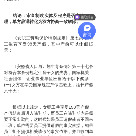
结论：审查制度实体及程序是否合法、合
领取报告
理，单方辞退转化为双方协商一致解除。
《女职工劳动保护特别规定》第七条 女职
工生育享受98天产假，其中产前可以休假15
天；
《安徽省人口与计划生育条例》第三十七条
对符合本条例规定生育子女的夫妻，国家机关、
社会团体、企业事业单位应当给予以下奖励：
(一)女方在享受国家规定产假基础上，延长产假
六十天；
根据以上规定，女职工共享受158天产假，
产假结束后进入哺乳期，而员工在哺乳期内是需
要正常出勤的，这时候如果员工请假或者不回来
上班，单位需要员工提供请假的事实依据，如果
员工拒不提供相关请假的事实依据，并且收到单