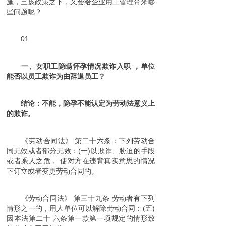
施，三孩政策之下，又会给企业用工管理带来哪
些问题呢？
01
一、女职工隐瞒怀孕情况
欺诈
入职 ，单位
能否以员工欺诈为由辞退员工？
结论：不能
，隐孕不能认定为劳动法意义上
的欺诈。
《劳动合同法》 第二十六条：下列劳动合
同无效或者部分无效：(一)以欺诈、胁迫的手段
或者乘人之危， 使对方在违背真实意思的情况
下订立或者变更劳动合同的。
《劳动合同法》 第三十九条 劳动者有下列
情形之一的，用人单位可以解除劳动合同：(五)
因本法第二十 六条第一款第一项规定的情形致