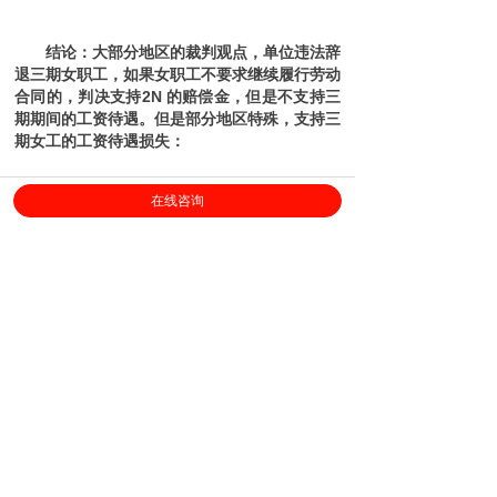
结论：大部分地区的裁判观点，单位违法辞
退三期女职工，如果女职工不要求继续履行劳动
合同的，判决支持2N 的赔偿金，但是不支持三
期期间的工资待遇。
但是部分地区特殊，支持三
期女工的工资待遇损失：
在线咨询
十五、女职工在怀孕期间被用人单位解雇，
因客观原因造成三期待遇损失的，如何补
偿？ 答：产期应按正常工资标准足额支付，
哺乳期和孕期可按其本人正常工资的20%支
付，但不得低于当地最低工资标准。 《广州
市中院民事审判若干问题的解答》（2010）
广州:
无需主张恢复劳动关系，支持违法解