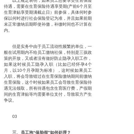
以上规定表明，如果员工想要享受生育保险
待遇，需要在生育保险待遇享受期(产前6个月至
生育津贴享受期满截止日）前参保，具体何时参
保以何时进行社会保险登记为准，并且如果前期
未正常缴纳后期即使补缴，补缴时间也不计算在
内。
但是实务中由于员工流动性频繁的单位，一
般在试用期内不给员工缴纳社保，特别是三孩政
策的开放，又或者没有做好防止隐孕入职工作，
如果这时候员工隐孕入职（比如已经怀孕4个
月，以10个月孕期为标准），这时候如果员工
入职，将会导致错过在生育保险缴纳期间前缴纳
生育保险，这个时候如果员工会导致生育保险待
遇无法领取，所有待遇包含生育医疗费，产假期
间的生育津贴等均需要单位支付，导致双方产生
争议。
03
三、员工泡“保胎假”如何处理？