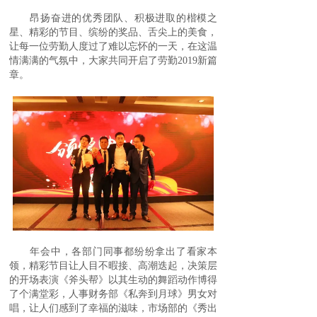
昂扬奋进的优秀团队、积极进取的楷模之
星、精彩的节目、缤纷的奖品、舌尖上的美食，
让每一位劳勤人度过了难以忘怀的一天，在这温
情满满的气氛中，大家共同开启了劳勤2019新篇
章。
年会中，各部门同事都纷纷拿出了看家本
领，精彩节目让人目不暇接、高潮迭起，决策层
的开场表演《斧头帮》以其生动的舞蹈动作博得
了个满堂彩，人事财务部《私奔到月球》男女对
唱，让人们感到了幸福的滋味，市场部的《秀出