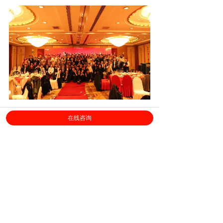
此次年会圆满成功，会场充满温馨与欢笑、
在线咨询
热情与激情，员工在觥筹交错、展现才艺的同
时，真切感受到了公司真诚创新的企业文化。年
会将所有劳勤人的决心和信心凝聚在了一起，激
发了大家不惧挑战的精气神，为来年目标实现夯
实了基础。
长风破浪会有时，直挂云帆济沧海。
展望未来，迎战2019，劳勤人斗志昂扬、精
神饱满，正在以崭新的姿态踏上征程。