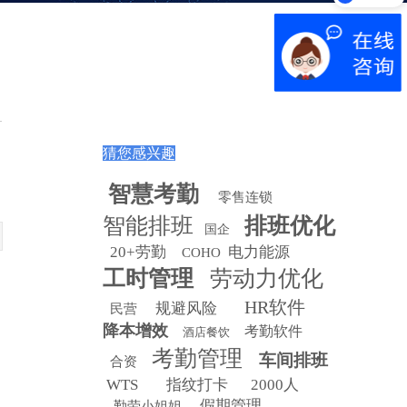
产品演示
猜您感兴趣
智慧
考勤
零售连锁
智能排班
排班优化
国企
20+劳勤
电力能源
COHO
工时管理
劳动力优化
HR软件
规避风险
民营
降本增效
考勤软件
酒店餐饮
考勤管理
车间排班
合资
WTS
指纹打卡
2000人
假期管理
勤劳小姐姐