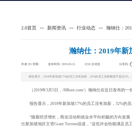
2.0首页
新闻资讯
行业动态
瀚纳仕：20
>>
>>
>>
瀚纳仕：2019年
作者:
20+劳勤
|
发布时间:
2019-03-15
|
2218
次浏览
|
|
分享到:
报告显示，2018年新加坡17%的员工没有加薪，32%的员工加薪幅度不超过3%。2
（2019年3月5日，/HRoot.com/）瀚纳仕在近日发布
报告显示，2018年新加坡17%的员工没有加薪，32%的员工
“随着经济增长，商业活动和就业水平向积极的方向发展，
仕新加坡地区主管Grant Torrens说道，“这也许会给能满