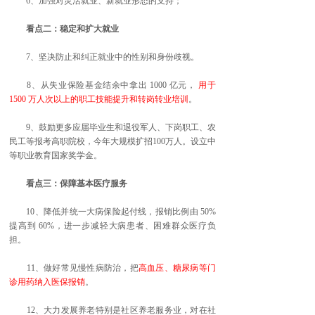
6、加强对灵活就业、新就业形态的支持；
看点二：稳定和扩大就业
7、坚决防止和纠正就业中的性别和身份歧视。
8、从失业保险基金结余中拿出 1000 亿元，
用于
1500 万人次以上的职工技能提升和转岗转业培训
。
9、鼓励更多应届毕业生和退役军人、下岗职工、农
民工等报考高职院校，今年大规模扩招100万人。设立中
等职业教育国家奖学金。
看点三：保障基本医疗服务
10、降低并统一大病保险起付线，报销比例由 50%
提高到 60%，进一步减轻大病患者、困难群众医疗负
担。
11、做好常见慢性病防治，把
高血压、糖尿病等门
诊用药纳入医保报销
。
12、大力发展养老特别是社区养老服务业，对在社