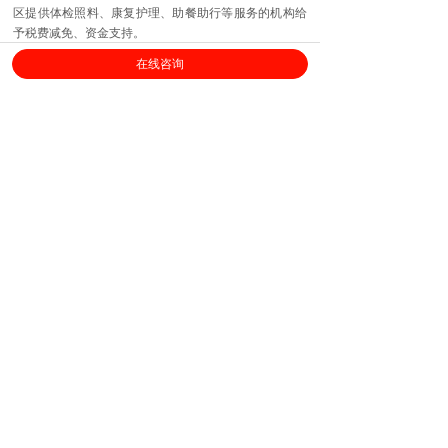
区提供体检照料、康复护理、助餐助行等服务的机构给
予税费减免、资金支持。
在线咨询
上海劳勤信息技术有限公司
400-696-6361
客服电话：
（
工作日9:00-18:00
）
售后服务