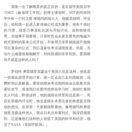
我第一次了解教育的真正目的，是在留学美国后学
习MIT（麻省理工学院）的博士课程时。MIT的同班同
学中有一个叫汉斯·维德玛的瑞士人，他极其聪明，毕业
后，他和我一起进入麦肯锡公司成为董事。他有个很好
的习惯，就是万事喜欢从源头开始讨论。虽然他很优
秀，但做事不得要领，计算时也会从麦克斯韦的电磁方
程式那样的基本公式开始，不使用几张草稿纸就不能推
导出复杂的公式，所以这家伙考试成绩很差。但是，无
论什么难题他都能解开，对此我感到非常吃惊。爱因斯
坦不就是这样的人吗？
罗伯特·弗雷德里克森这个美国人也是这样，他也是
一切都从原理开始计算。他一定会自己走到黑板前，花
费时间认真解题。紧张的期末考试期间他会去新奥尔良
看狂欢节，或者我们在图书馆拼命学习时，他却忙着和
女人约会，即使这样，他的成绩在班里却总是第一，而
且在班级内讨论时，他总是能从本质论者的角度提出独
创的想法。在班里，大家都很尊重他。像维德玛和弗雷
德里克森这样的人，我在日本没有看到过。我深切感觉
到，正是像他们这样的人创造了美国的科学和经济，领
导了NASA（美国宇航局）。