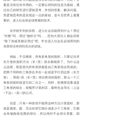
案是没有任何作用的。一定要以得到的信息为基础，通
过自己的研究进行逻辑思考，并找到答案、解决问题。
而逻辑思考则是实现这一点的基础，是今后世界上最重
要的、进入社会前必须掌握的技术。
在学校学到的东西，进入社会后能用到什么？用过
“对数”吗，用过“微积分”吗……恐怕大部分人都会回答
“除了加减算都没用过”吧。学生进入社会后必须用到的
东西却没有得到充分的训练。
例如，不仅梯形，所有多角形的面积，只要记住求
长方形的面积方法（长×宽）就全都能算了。为什么这
么说呢，那是因为所有形状都是由三角形组合而成的。
把两个同样的三角形合并在一起就是平行四边形（长方
形），用底×高（长×宽）得出两倍的面积，那么一个三
角形的面积就是它的二分之一。同样，把梯形也看成是
三角形的组合，按顺序计算的话，最终也会导出（上边
+下边）×高÷2的公式。
但是，只有一种形状不能用这种方法计算面积，那
就是圆形。圆，无论你把它细分成多少个三角形，它都
会有被曲线包围的部分，所以绝对不会得出答案。因