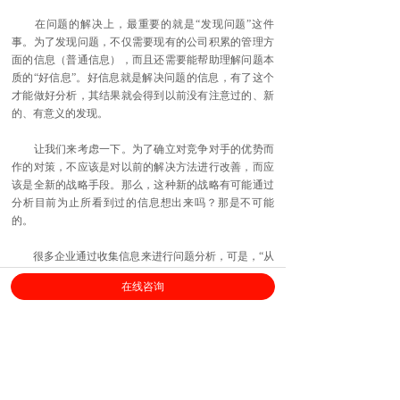
在问题的解决上，最重要的就是“发现问题”这件
事。为了发现问题，不仅需要现有的公司积累的管理方
面的信息（普通信息），而且还需要能帮助理解问题本
质的“好信息”。好信息就是解决问题的信息，有了这个
才能做好分析，其结果就会得到以前没有注意过的、新
的、有意义的发现。
让我们来考虑一下。为了确立对竞争对手的优势而
作的对策，不应该是对以前的解决方法进行改善，而应
该是全新的战略手段。那么，这种新的战略有可能通过
分析目前为止所看到过的信息想出来吗？那是不可能
的。
很多企业通过收集信息来进行问题分析，可是，“从
分析中你能明白什么？”当被问到这个问题时，很多人都
在线咨询
回答不上来。即使回答了，充其量也是笼统而模棱两可
地回答“明白了很多”。为什么会这样呢？那是因为他们
不能把分析后了解的“大量事实”按共同点分类并归纳出
“主要发现了什么”。但是，当大家学会归纳地考虑问题
后，就能归纳事实，最后就能够发现本质问题。
要发现问题，不能靠想，必须要采取一系列的措