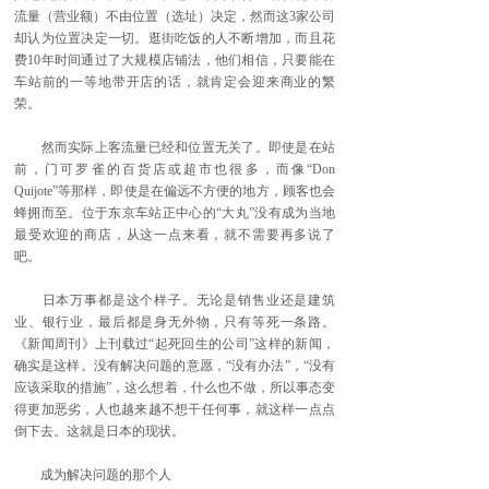
流量（营业额）不由位置（选址）决定，然而这3家公司
却认为位置决定一切。逛街吃饭的人不断增加，而且花
费10年时间通过了大规模店铺法，他们相信，只要能在
车站前的一等地带开店的话，就肯定会迎来商业的繁
荣。
然而实际上客流量已经和位置无关了。即使是在站
前，门可罗雀的百货店或超市也很多，而像“Don
Quijote”等那样，即使是在偏远不方便的地方，顾客也会
蜂拥而至。位于东京车站正中心的“大丸”没有成为当地
最受欢迎的商店，从这一点来看，就不需要再多说了
吧。
日本万事都是这个样子。无论是销售业还是建筑
业、银行业，最后都是身无外物，只有等死一条路。
《新闻周刊》上刊载过“起死回生的公司”这样的新闻，
确实是这样。没有解决问题的意愿，“没有办法”，“没有
应该采取的措施”，这么想着，什么也不做，所以事态变
得更加恶劣，人也越来越不想干任何事，就这样一点点
倒下去。这就是日本的现状。
成为解决问题的那个人