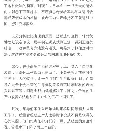
了这种做法的初衷。到现在，日本企业一旦失去前进方
向，就急不可耐起来，不谨慎思考就轻率地采取进行改
善或降低成本的举措，或者国内生产维持不了就进驻中
国，想法变得很杂。
充分分析缺陷出现的原因，然后进行查找，针对关
键之处设定假设，用事实证明或找到证据，得到正确的
结论——这种思考方法没有错误。可是为了抓住这种方
法，对这种方法本身很是厌恶的潮流却不断扩大。
如今，在提高生产力的过程中，工厂导入了自动化
装置，大部分工作都由机器做了。不是分析此前这种生
产线上工人的特点，并一点点制定生产改善计划，而是
导入完全不会出错的半导体制造装置或印刷底板的表面
实装装置等，问题全都由机器解决了，随之，传统的生
产力改善方法也从日本企业的工厂中消失了。
其次，领导们不像自己年轻时那样以同等精力从事
工作了。质量管理或生产力改善渐渐变成不再是领导关
心的问题，他们把责任都分配给下属。从经营的角度来
说，管理水平下降了两三个台阶。