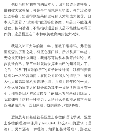
包括当时的我在内的日本人，因为知道正确答案，
最初被大家尊敬，可是半年后就原形毕露。领导没必要
知道答案，知道得到结果的过程的人才能成为领导。日
本人只因看了“攻略书”能回答出答案，可是却不能说明
过程。换句话说，不能指明通道的人是不能胜任领导工
作的，这是横亘在日本和欧美教育间的极大鸿沟。
我进入MIT大学的第一年，领教了维德玛、弗雷德
里克森的厉害之处，彻底心服口服。所以从第二年起，
无论被问到什么问题，我都尽可能从本质开始讨论，逐
步改造自己，第三年时就能发挥出自己的领导能力了。
之后，我从“日立制作所”的原子炉设计者，跳槽到麦肯
锡成为一名经营顾问，在同公司6000人的组织中，被选
入七人最高决策机关管理小组，并成为最年轻的一员。
为什么身为日本人的我会成为其中一员呢？理由只有一
个，那就是因为在MIT接受了逻辑思考的基础训练后，
我就拥有了这样一种能力：无论什么事都能从根本开始
应用逻辑思考，回归原则，找到通路，找到答案。
逻辑思考的基础就是亚里士多德的理论学说。亚里
士多德的理论中使用了A=B,B=C,那么A=C的逻辑（理
论）。另外还有一种理论，如果把整体看成T，那么它