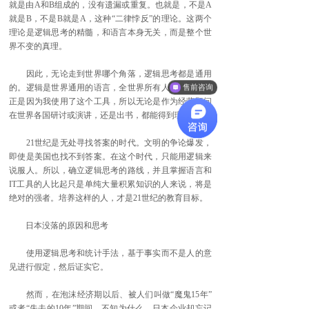
就是由A和B组成的，没有遗漏或重复。也就是，不是A
就是B，不是B就是A，这种“二律悖反”的理论。这两个
理论是逻辑思考的精髓，和语言本身无关，而是整个世
界不变的真理。
因此，无论走到世界哪个角落，逻辑思考都是通用
的。逻辑是世界通用的语言，全世界所有人都能理解。
售前咨询
正是因为我使用了这个工具，所以无论是作为经营顾问
在世界各国研讨或演讲，还是出书，都能得到理解。
21世纪是无处寻找答案的时代。文明的争论爆发，
即使是美国也找不到答案。在这个时代，只能用逻辑来
说服人。所以，确立逻辑思考的路线，并且掌握语言和
IT工具的人比起只是单纯大量积累知识的人来说，将是
绝对的强者。培养这样的人，才是21世纪的教育目标。
日本没落的原因和思考
使用逻辑思考和统计手法，基于事实而不是人的意
见进行假定，然后证实它。
然而，在泡沫经济期以后、被人们叫做“魔鬼15年”
或者“失去的10年”期间，不知为什么，日本企业却忘记