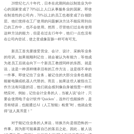
20世纪七八十年代，日本在此期间由以制造业为中
心的国家变成了70%以上人口从事服务业的国家。即使
在制造性的公司内，70%以上的员工也都变成了白领阶
层。他们觉得在工厂使用的问题解决方法不能应用到自
己的工作中，也不会使用。然而，尽管他们过去有使用
这种方法的能力，但是在过去15年中，他们一点也没有
在公司内尝试，使之变成像盲肠一样可有可无。
新员工首先要接受营业、会计、设计、采购等业务
的培训。如果能顺利记住，就会被认为有能力，等他成
为老员工后就会向下一个新员工教授同样的东西。就是
说，这是一种原样继承旧有的工作方法，这是很不幸的
一件事。即使记住了业务，被记住的大部分业务也都是
能被电脑或机器人代替的。而且，如果这些人被指出工
作方法有问题的话，他们就会感到像自身被指责一样拒
绝应对。例如，记住会计业务的人，当被人说“会计，只
要会使用电子会计软件‘Quicken’，连外行也能操作，是
否有错误，也能通过AI（人工智能）检查”时，他就会觉
得“这人真浑蛋！”
对于能记住业务的人来说，转换方向是很恐怖的一
件事。因为那可能暴露自己的落后之处。因此，被人说