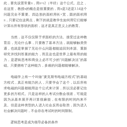
此，要先设置常量π，用π×r2（半径）这个公式。总之，
在这里，教授π的概念是很重要的，而π是3还是3.14这个
问题完全不重要。四边形的面积用长×宽，圆的面积用
π，只要记住这两点，剩下的就是教学生如何用它们能够
计算出所有形状的面积，这才是真正意义上的教育。
当然，这不仅仅限于求面积的方法。接受过这种教
育后，无论什么事，只要教了基本方法，就能够触类旁
通，也就是掌握了无论什么问题都能追回到本源、重新
研究并找到答案的能力，而且这也是世界上最有用的能
力，是逻辑思考和商业上必不可少的“问题解决法”的基
础。只要拥有了这种能力，多难的问题都能够解决。
电磁学上有一个叫做“麦克斯韦电磁方程式”的基础
方程式，真正有能力的人，只要学会了这个，以后所有
求电磁的问题都能用这个公式来计算，所以没必要记住
更多的方程式。只是这样的人考试分数会很差，可能是
因为从基本展开再计算很麻烦，在有限的时间内来不
及。但是这种类型的人进入社会反而会取胜，因为进入
社会解决问题时，不会存在考试时的时间限制。
逻辑思考是成为领导必备的条件