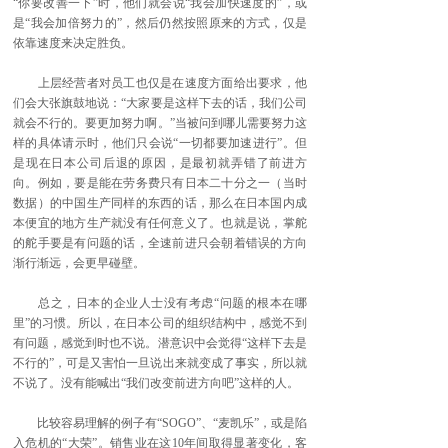
“你要改善一下”时，他们就会说“我会加快速度的”，或
是“我会加倍努力的”，然后仍然按照原来的方式，仅是
依靠速度来决定胜负。
上层经营者对员工也仅是在速度方面给出要求，他
们会大张旗鼓地说：“大家要是这样下去的话，我们公司
就会不行的。要更加努力啊。”当被问到哪儿需要努力这
样的具体请示时，他们只会说“一切都要加速进行”。但
是现在日本公司后退的原因，是最初就弄错了前进方
向。例如，要是能在劳务费只有日本二十分之一（当时
数据）的中国生产同样的东西的话，那么在日本国内成
本便宜的地方生产就没有任何意义了。也就是说，掌舵
的舵手要是有问题的话，全速前进只会朝着错误的方向
渐行渐远，会更早碰壁。
总之，日本的企业人士没有考虑“问题的根本在哪
里”的习惯。所以，在日本公司的组织结构中，感觉不到
有问题，感觉到时也不说。潜意识中会觉得“这样下去是
不行的”，可是又害怕一旦说出来就变成了事实，所以就
不说了。没有能喊出“我们改变前进方向吧”这样的人。
比较容易理解的例子有“SOGO”、“麦凯乐”，或是陷
入危机的“大荣”。销售业在这10年间取得显著变化，客