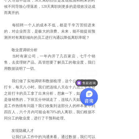
个人导致不适应，58天离职往往是发现氛围和刚来的时
候不同导致心理落差，128天离职则更多的是绩效没达成
而离开的.
每招聘一个人的成本不低，都是千辛万苦招进来
的，对企业而言，是极大的浪费。未来，能不能提前预
测并对有离职倾向的员工进行沟通以降低离职率呢？
敬业度调研分析
当时有家公司，一年内开了几百家店，七千个销
售，去卖理财产品。高管想要了解员工的敬业度，我们
用数据说明了一切。
我们做了实地调研和数据梳理，这个公司是上下班
售前咨询
打卡，每天八小时。我们把连续八天在十八点三十五分
之前打卡的员工拿了出来分析，想象一下，如果他们都
是做销售的，下班五分钟就走了，连续八天如此，是不
是工作热情有问题？我们收集到这部分人的样本量不到
四百人，六个月内可能会有70%的人离职，我们根据不
同分工的敬业度，进行了干预和处理。
发现隐藏人才
让我们从工作中的沟通来看。通过数据，我们可以