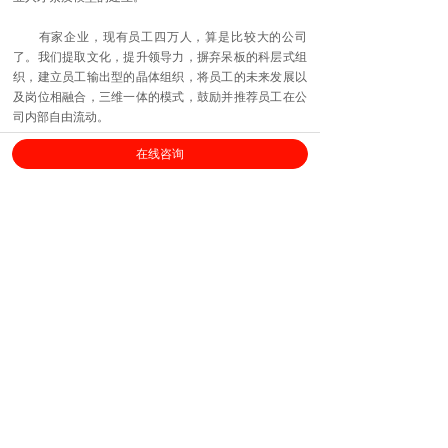
有家企业，现有员工四万人，算是比较大的公司
了。我们提取文化，提升领导力，摒弃呆板的科层式组
织，建立员工输出型的晶体组织，将员工的未来发展以
及岗位相融合，三维一体的模式，鼓励并推荐员工在公
司内部自由流动。
在线咨询
基于这些，我们为他们量身定制了一些有意思的模
型，管人管事管自己的系统。我们先对公司的高管做了
调研，了解到公司地发展很快，不断地从0到1，再从1到
0。比如，半年时间把20人的团队发展到200人甚至1000
人，当开拓海外市场时，又把1000人留在中国，孤身一
人到国外，继续组件团队，创造一百万一个月的神话。
这是一种从0到1又回到0的挑战，需要极大的勇气和实
力。
由此可见，此公司的能力模型不是极致执行，而是
战略思维。战略思维很抽象，简单来说，就是对重要任
务的跟进跟进再跟进，直到所有参与者都步调一致，努
力前行。我们做了可视化的点，便于大家理解掌握，开
展结构化面试。