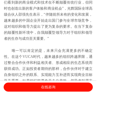
们看到新的商业模式和技术在不断颠覆传统行业，但同
时也创造出新的客户体验和商业机会”，光辉国际全球高
级合伙人邵强先生表示，“伴随前所未有的变化和发展，
越来越多的中国企业开始走出国门参与全球市场竞争，
这对组织和领导力提出了更为复杂的要求。在当下复杂
的颠覆性新环境中，自我颠覆型领导力对于组织和领导
者的生存与成功至关重要。”
唯一可以肯定的是，未来只会充满更多的不确定
性。在这个VUCA时代，越来越多的组织跨越界限，通
过整合合作伙伴和利益相关者、形成相应的生态系统而
获得成功。正如投资者期待的那样，合作伙伴对于建立
自身组织之外的联系、实现能力互补进而实现商业目标
至关重要。如果组织想要免于走向衰败，领导者则需非
常积极地应对外界的挑战。如何打破这种混乱局面，领
在线咨询
导者必须“颠覆”自我——包括思维模式、价值观和行
为，才能面对不断颠覆的市场环境，带领企业走向成
功。