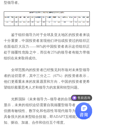
型领导者。
鉴于组织领导力对于全球及亚太地区的投资者来说
十分重要，中国投资者发现他们评估或投资过的组织正
在面临巨大压力——96%的中国投资者表示这些组织正
处于颠覆性危险之中，而仅有25%的领导者有能力带领
组织在未来取得成功。
全球范围内的投资者已经预见到市场对未来型领导
者的迫切需求，其中三分之二（67%）的投资者表示，
他们更看重未来的发展愿景和方向，中国的投资者更希
望组织着重思考人才和领导力的发展和转型问题。
售前咨询
光辉国际《未来领导力--领导者的自我颠覆》研究
显示，未来的组织迫切需要自我颠覆型领导者，他们不
但拥有敏锐性、数字化和包容性等现代领导力理念，还
具备强大的未来型组合技能，即ADAPT五维能力覆盖预
知、驱动、加速、合作和信任五个维度。