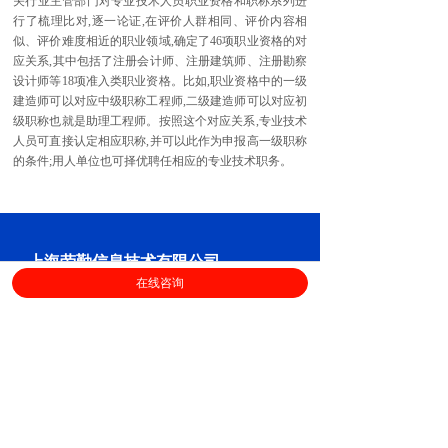
关行业主管部门对专业技术人员职业资格和职称系列进
行了梳理比对,逐一论证,在评价人群相同、评价内容相
似、评价难度相近的职业领域,确定了46项职业资格的对
应关系,其中包括了注册会计师、注册建筑师、注册勘察
设计师等18项准入类职业资格。比如,职业资格中的一级
建造师可以对应中级职称工程师,二级建造师可以对应初
级职称也就是助理工程师。按照这个对应关系,专业技术
人员可直接认定相应职称,并可以此作为申报高一级职称
的条件;用人单位也可择优聘任相应的专业技术职务。
上海劳勤信息技术有限公司
在线咨询
400-696-6361
客服电话：
（
工作日9:00-18:00
）