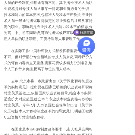
人员的评价制度,但用途有所不同。其中,专业技术人员职
业资格是对专技人员从事某一特定职业所必备的学识、
技术和能力的基本要求,包括准入类和水平评价类,专业技
术人员一般通过考试取得特定的职业资格后才可从事特
定的职业。职称则是专业技术人员能力和水平的标志,分
解决方案
为高、中、初不同层级,可通过考试或评审取得,主要用于
用人单位的职务聘用、工资待遇等人事管理工作。
在实际工作中,两种评价方式都发挥着重要作用,缺一
不可。但对于部分专业领域的专技人员来说,两种评价方
式的评价内容有交叉重叠,需要花费较多精力分别准备,给
个人工作带来负担,提高了单位的用人成本。
去年,北京市委、市政府出台《关于深化职称制度改
革的实施意见》,提出要在国家已明确的职业资格和职称
对应关系基础上,依据国家职业资格目录,结合本市实际,
适度扩大对应范围,建立本市专业技术职业资格与职称的
对应关系。今年2月,人力资源社会保障部出台《关于深
化工程技术人才职称制度改革的指导意见》,明确工程类
职业资格可对应相应职称。
在国家及本市职称制度改革要求下,市人社局会同相