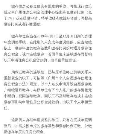
缴存住房公积金确实有困难的单位，可按现行政策
规定向广州住房公积金管理中心提出降低缴存比例（低
于5%）或者缓缴申请，待单位经济效益好转后，再提高
缴存比例或者补缴缓缴。
缴存单位应当在2019年7月1日至12月31日期间办理
年度调整手续，在此期间未完成年度调整的，应当继续
按上一缴存年度的缴存基数和缴存比例按时逐月缴存住
房公积金，视作连续缴存；若因单位未连续缴存而影响
职工申请住房公积金贷款的，由单位承担责任。
为保证缴存的连续性，已与原单位终止劳动关系未
重新就业的职工，可按照《广州市个人自愿缴存使用住
房公积金办法》规定，以个人名义申请开设自愿缴存账
户继续逐月缴存，与原单位名下个人账户的缴存衔接无
中断的，视同连续缴存。因职工不及时缴存造成未连续
缴存而影响申请住房公积金贷款的，由职工个人承担责
任。
逾期仍未办理年度调整的单位，只有在完成年度调
整后，才能按照申报的缴存基数和缴存比例汇缴、补缴
新缴存年度的住房公积金。