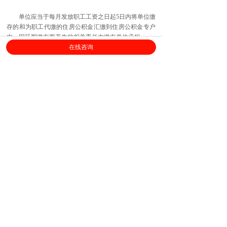
单位应当于每月发放职工工资之日起5日内将单位缴
存的和为职工代缴的住房公积金汇缴到住房公积金专户
内。因延期缴存而产生的相关责任由缴存单位承担。
在线咨询
上海劳勤信息技术有限公司
400-696-6361
客服电话：
（
工作日9:00-18:00
）
售后服务