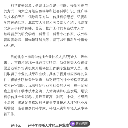
科学传播普及，是以让公众易于理解、接受和参与
的方式，向大众介绍自然科学和社会科学知识、推广科
学技术的应用、倡导科学方法、传播科学思想、弘扬科
学精神的活动。北京市人社局相关负责人介绍，凡是在
北京从事科学传播、普及、推广工作的专业技术人才，
如科普所的研究学者、科普书、科普专栏作家、校外科
普教育老师、博物馆讲解员等，都可以申报科学传播专
业职称。
目前北京市有科学传播专业技术人员5万余人。近年
来，北京市还涌现一批通过互联网、新媒体等大众传媒
渠道或校外培训机构开展科普工作的专业技术人员。他
们取得了专业的成果和业绩，具备了晋升相应职称的条
件，但缺少职称晋升渠道，缺乏规范的行业资格评定标
准和评审组织，无法得到行业和社会的认可，在一定程
度上影响了学术技术交流、人才流动和职业发展。增设
科学传播专业职称，并设置正高、副高、中级、初级四
个层级，将满足各梯次科学传播专业技术人才的职业发
展需要，吸引更多的科学家、科研人员和年轻人从事科
普工作。
售前咨询
评什么——评科学传播人才的三种业绩