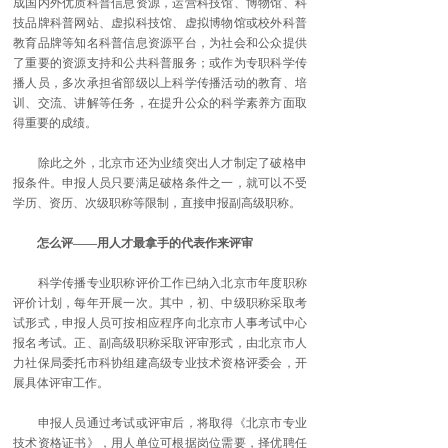
成国内外优质科普信息资源，运营科技馆、博物馆、科
技品牌科普网站、虚拟科技馆、虚拟博物馆或校外科普
教育品牌等知名科普信息资源平台，为社会和公众提供
了重要的资源支持和公共科普服务；或作为专职科学传
播人员，多次承担省部级以上科学传播活动的教育、培
训、交流、讲解等任务，在提升公众的科学素养方面取
得重要的成绩。
除此之外，北京市还为业绩突出人才制定了破格申
报条件。申报人员只要满足破格条件之一，就可以不受
学历、资历、次级职称等限制，直接申报副高级职称。
怎么评——用人才最拿手的代表作来评审
科学传播专业职称评价工作已纳入北京市年度职称
评价计划，每年开展一次。其中，初、中级职称采取考
试形式，申报人员可按相应程序向北京市人事考试中心
报名考试。正、副高级职称采取评审形式，由北京市人
力社保局委托市科协组建高级专业技术资格评委会，开
展具体评审工作。
申报人员通过考试或评审后，将取得《北京市专业
技术资格证书》，用人单位可根据岗位需要，择优聘任