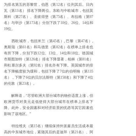
为排名第五的苏黎世，伯恩（第12名）位列其后。日内
瓦（第13名） 排名下降两位。东欧与中欧城市，包括莫
斯科（第27名）、圣彼得堡（第75名）、布拉格（第97
名）与华沙（第173名）分别下跌了10位、26位、14位和
19位。
西欧城市，包括米兰（第45名）, 巴黎（第47名）,
奥斯陆（第61名）和马德里（第82名）在榜单上排名也
有所下降，分别下跌12位、13位、14位和18位。德国城
市斯图加特（第126名）排名下降显著，柏林（第81名）
和杜塞尔多夫（第92名）排名亦有下降。英国城市的排
名下降幅度较为缓和，包括下降了7位的伯明翰（第135
名），下降了6位的贝尔法斯特（第158名）和下降了4位
的伦敦（第23名）。
解释道，“尽管欧洲大部分城市的物价适度上涨，但
欧洲货币对美元走低使得大部分城市在榜单上排名下
降。此外，安全因素和对经济前景的忧虑等其它因素也
影响了该地区。”
特拉维夫（第15名）继续保持外派雇员生活成本最
高的中东城市地位，紧随其后的是迪拜（第21名）、阿