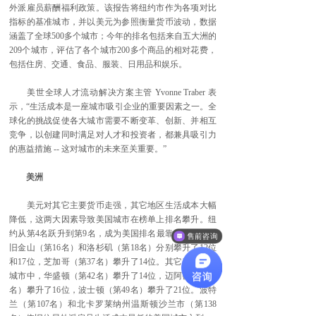
外派雇员薪酬福利政策。该报告将纽约市作为各项对比
指标的基准城市，并以美元为参照衡量货币波动，数据
涵盖了全球500多个城市；今年的排名包括来自五大洲的
209个城市，评估了各个城市200多个商品的相对花费，
包括住房、交通、食品、服装、日用品和娱乐。
美世全球人才流动解决方案主管 Yvonne Traber 表
示，“生活成本是一座城市吸引企业的重要因素之一。全
球化的挑战促使各大城市需要不断变革、创新、并相互
竞争，以创建同时满足对人才和投资者，都兼具吸引力
的惠益措施 -- 这对城市的未来至关重要。”
美洲
美元对其它主要货币走强，其它地区生活成本大幅
降低，这两大因素导致美国城市在榜单上排名攀升。纽
约从第4名跃升到第9名，成为美国排名最靠前的城市。
售前咨询
旧金山（第16名）和洛杉矶（第18名）分别攀升了12位
和17位，芝加哥（第37名）攀升了14位。其它美国主要
城市中，华盛顿（第42名）攀升了14位，迈阿密（第44
名）攀升了16位，波士顿（第49名）攀升了21位。波特
兰（第107名）和北卡罗莱纳州温斯顿沙兰市（第138