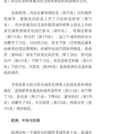
名）依旧位居外派雇员生活成本最低的美国城市之列。
在南美洲，乌拉圭蒙得维的亚（第70名）位列最昂
贵城市，紧随其后的是上升了23位的圣胡安（第72
名）。在外派雇员生活成本最高城市榜单上排名上升的
其它南美洲城市包括巴拿马（第93名）、哥斯达黎加
（第131名）和古巴（第133名），这三个城市的排名分
别攀升了21位、10位和22位。排名下降（尽管商品服务
价格和住宿花费增加）的城市包括巴西和阿根廷。圣保
罗（第86名）排名下跌得尤其厉害，降了28位。里约热
内卢（第121名）下降了22位，布宜诺斯艾利斯（第133
名）下跌57位，马那瓜（第200名）是南美洲生活成本最
低的城市。
尽管加拿大的大部分城市在榜单上的排名基本维持
稳定，该国家排名最高的城市温哥华（第112名）却下降
了3位。多伦多（第115名）下降6位，蒙特利尔（第139
名）则攀升了8位。卡尔加里（第153名）和渥太华（第
161名）维持稳定。
欧洲、中东与非洲
欧洲仅有一个城市位列最昂贵城市前十名，该城市