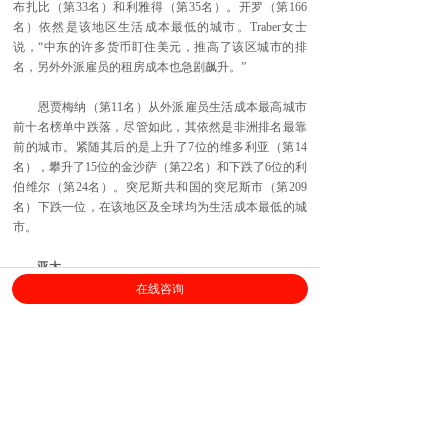
布扎比（第33名）和利雅得（第35名）。开罗（第166
名）依然是该地区生活成本最低的城市。Traber女士
说，“中东的许多货币盯住美元，推高了该区城市的排
名，另外外派雇员的租房成本也急剧飙升。”
恩贾梅纳（第11名）从外派雇员生活成本最高城市
前十名榜单中跌落，尽管如此，其依然是非洲排名最靠
前的城市。紧随其后的是上升了7位的维多利亚（第14
名），攀升了15位的金沙萨（第22名）和下跌了6位的利
伯维尔（第24名）。突尼斯共和国的突尼斯市（第209
名）下跌一位，在该地区及全球均为生活成本最低的城
市。
亚太
在线咨询
2019年的榜单中前十名城市有8个来自亚洲，部分归
因于强劲的住房市场。中国香港（第1名）在亚洲和全球
依然是外派雇员生活成本最高的城市，究其原因，住房
市场因素以及港币盯住美元政策推高了该区的生活成
本。紧随中国香港这一全球金融中心之后的是东京（第2
名）、新加坡（第3名）、首尔（第4名）、上海（第6
名）和土库曼斯坦的阿什哈巴德（第7名）。