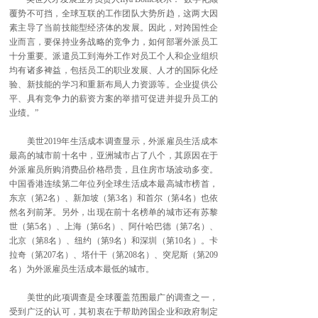
覆势不可挡，全球互联的工作团队大势所趋，这两大因
素主导了当前技能型经济体的发展。因此，对跨国性企
业而言，要保持业务战略的竞争力，如何部署外派员工
十分重要。派遣员工到海外工作对员工个人和企业组织
均有诸多裨益，包括员工的职业发展、人才的国际化经
验、新技能的学习和重新布局人力资源等。企业提供公
平、具有竞争力的薪资方案的举措可促进并提升员工的
业绩。”
美世2019年生活成本调查显示，外派雇员生活成本
最高的城市前十名中，亚洲城市占了八个，其原因在于
外派雇员所购消费品价格昂贵，且住房市场波动多变。
中国香港连续第二年位列全球生活成本最高城市榜首，
东京（第2名）、新加坡（第3名）和首尔（第4名）也依
然名列前茅。另外，出现在前十名榜单的城市还有苏黎
世（第5名）、上海（第6名）、阿什哈巴德（第7名）、
北京（第8名）、纽约（第9名）和深圳（第10名）。卡
拉奇（第207名）、塔什干（第208名）、突尼斯（第209
名）为外派雇员生活成本最低的城市。
美世的此项调查是全球覆盖范围最广的调查之一，
受到广泛的认可，其初衷在于帮助跨国企业和政府制定