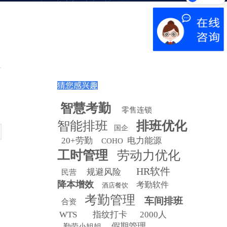
猜您感兴趣
智慧
考勤
零售连锁
智能排班
排班优化
国企
20+劳勤
电力能源
COHO
工时管理
劳动力优化
HR软件
规避风险
民营
降本增效
考勤软件
酒店餐饮
考勤管理
车间排班
合资
WTS
指纹打卡
2000人
假期管理
勤劳小姐姐