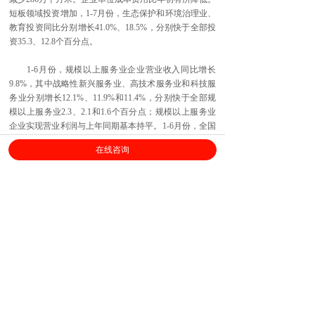
短板领域投资增加，1-7月份，生态保护和环境治理业、
教育投资同比分别增长41.0%、18.5%，分别快于全部投
资35.3、12.8个百分点。
1-6月份，规模以上服务业企业营业收入同比增长
9.8%，其中战略性新兴服务业、高技术服务业和科技服
务业分别增长12.1%、11.9%和11.4%，分别快于全部规
模以上服务业2.3、2.1和1.6个百分点；规模以上服务业
企业实现营业利润与上年同期基本持平。1-6月份，全国
规模以上工业企业实现营业收入同比增长4.7%，实现利
在线咨询
润总额同比下降2.4%。1-6月份，规模以上工业企业营业
收入利润率为5.86%，比1-5月份提高0.14个百分点。
总的来看，7月份国民经济继续运行在合理区间，延
续总体平稳发展态势。但也要看到，当前外部环境严峻
复杂，国内经济下行压力加大，经济持续健康发展的基
础还需巩固。下阶段，要坚持稳中求进工作总基调，坚
持以供给侧结构性改革为主线，坚持新发展理念和推动
高质量发展，坚持推进改革开放，坚持宏观政策要稳、
微观政策要活、社会政策要托底的总体思路，统筹国内
国际两个大局，统筹做好稳增长、促改革、调结构、惠
民生、防风险、保稳定各项工作，增强忧患意识，把握