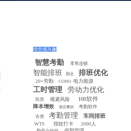
猜您感兴趣
智慧
考勤
零售连锁
智能排班
排班优化
国企
20+劳勤
电力能源
COHO
工时管理
劳动力优化
基
HR软件
规避风险
民营
降本增效
考勤软件
酒店餐饮
考勤管理
车间排班
合资
WTS
指纹打卡
2000人
假期管理
勤劳小姐姐