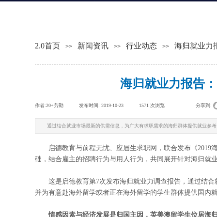
2.0首页
新闻资讯
行业动态
海归就业力
>>
>>
>>
海归就业力报告：
作者:
20+劳勤
|
发布时间:
2019-10-23
|
1571
次浏览
|
|
分享到:
通过结合就业市场最新的供需信息，为广大有求职需求的海归群体提供就业参考
启德教育与前程无忧、应届生求职网，联合发布《2019
础，结合雇主的招聘行为与用人行为，共同展开针对海归就
这是启德教育第7次发布海归就业力调查报告，通过结合就
并为有意赴海外留学或者正在海外留学的学生群体提供国内
情感因素与经济发展是归国主因，英美澳留学生位居海