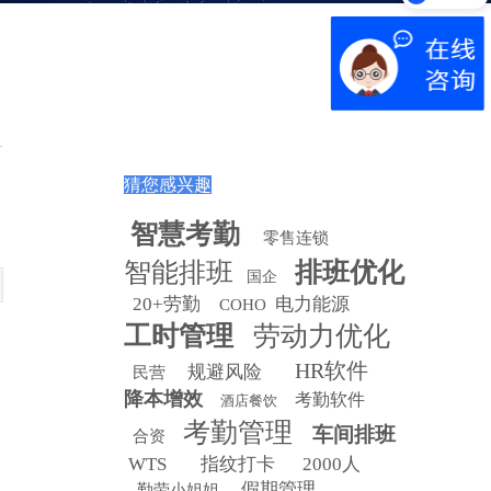
猜您感兴趣
智慧
考勤
零售连锁
智能排班
排班优化
国企
20+劳勤
电力能源
COHO
工时管理
劳动力优化
HR软件
规避风险
民营
降本增效
考勤软件
酒店餐饮
考勤管理
车间排班
合资
WTS
指纹打卡
2000人
假期管理
勤劳小姐姐