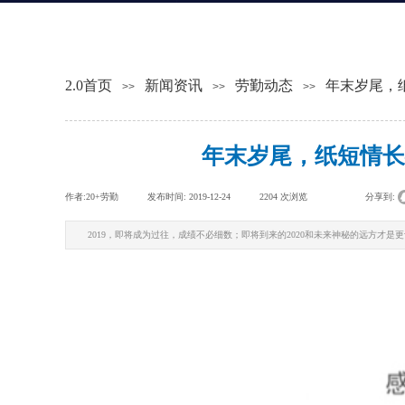
2.0首页
新闻资讯
劳勤动态
年末岁尾，
>>
>>
>>
年末岁尾，纸短情长
作者:
20+劳勤
|
发布时间:
2019-12-24
|
2204
次浏览
|
|
分享到:
2019，即将成为过往，成绩不必细数；即将到来的2020和未来神秘的远方才