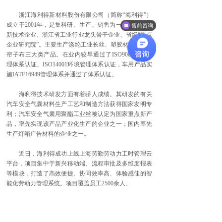
浙江海利得新材料股份有限公司（简称“海利得”）
成立于2001年，是集科研、生产、销售为一体的重点高
售前咨询
新技术企业、浙江省工业行业龙头骨干企业、省级“重点
企业研究院”。主要生产涤纶工业长丝、塑胶材料、涤纶
帘子布三大类产品。在业内较早通过了ISO9001质量管
理体系认证、ISO14001环境管理体系认证，车用产品实
施IATF16949管理体系并通过了体系认证。
海利得技术研发方面有着骄人成绩。其研发的有关
汽车安全气囊材料生产工艺和制造方法获得国家发明专
利；汽车安全气囊用聚酯工业丝被认定为国家重点新产
品，率先实现该产品产业化生产的企业之一；国内率先
生产灯箱广告材料的企业之一。
近日，海利得成功上线上海劳勤劳动力工时管理云
平台，项目集中于新兴移动端、流程审批及多维度报表
等模块，打造了高效便捷、协同效率高、体验感佳的智
能化劳动力管理系统。项目覆盖员工2500余人。