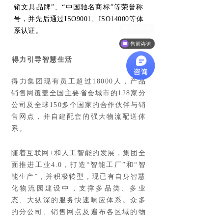
销文具品牌”、“中国驰名商标”等荣誉称
号，并先后通过ISO9001、ISO14000等体
系认证。
售前咨询
得力引导智慧生活
得力集团现有员工超过18000人，产品
销售网覆盖全国主要省会城市的128家分
公司及全球150多个国家的合作伙伴与销
售网点，并自建配套的强大物流配送体
系。
随着互联网+和人工智能的发展，集团全
面推进工业4.0，打造“智能工厂”和“智
能生产”，并积极转型，现已有自身智慧
化物流园建设中，支撑多品类、多业
态、大纵深的服务快速响应体系。众多
的分公司、销售网点及遍布各区域的物