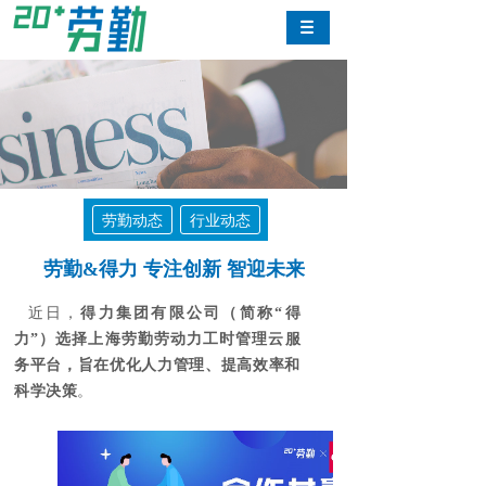
劳勤动态
行业动态
劳勤&得力 专注创新 智迎未来
近日，
得力集团有限公司（简称“得
力”）选择上海劳勤劳动力工时管理云服
务平台，旨在优化人力管理、提高效率和
科学决策
。