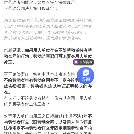
付劳动者的情况，显然不符合法律规定。
《劳动合同法》第81条规定：
用人单位提供的劳动合同文本未载明本法规定的
劳动合同必备条款或者用人单位未将劳动合同文
本交付劳动者的，由劳动行政部门责令改正；
给劳动者造成损害的，应当承担赔偿责任。
也就是说，
如果用人单位存在不给劳动者持有劳
动合同的行为，劳动监察部门可以责令用人单位
改正。
售前咨询
至于赔偿责任，实务中基本上难以支持，
主要是
不给劳动者持有劳动合同并不一定会给劳动者造
成实质损害，劳动者也难以举证证明损失的存
在。
有人问，不给劳动者持有一份劳动合同，用人单
位是否要支付二倍工资？
对于用人单位自用工之日起超过1个月不满1年
不
与劳动者订立书面劳动合同
，以及用人单位
违反
法律规定不与劳动者订立无固定期限劳动合同
的