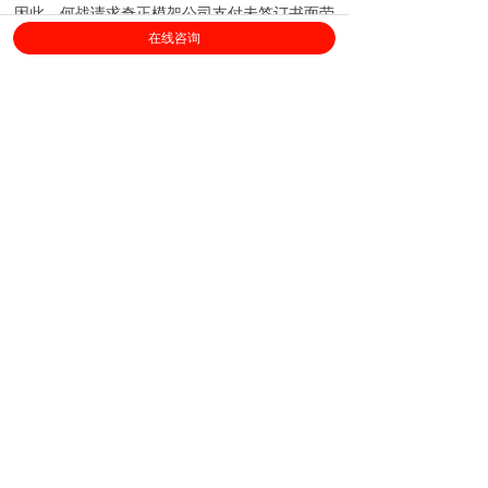
因此，何战请求奇正模架公司支付未签订书面劳
动合同的第二倍工资合计44000元，
不予支持
。
在线咨询
上海劳勤信息技术有限公司
400-696-6361
客服电话：
（
工作日9:00-18:00
）
售后服务