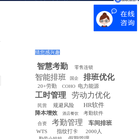
猜您感兴趣
智慧
考勤
零售连锁
智能排班
排班优化
国企
20+劳勤
电力能源
COHO
工时管理
劳动力优化
HR软件
规避风险
民营
降本增效
考勤软件
酒店餐饮
考勤管理
车间排班
合资
WTS
指纹打卡
2000人
假期管理
勤劳小姐姐