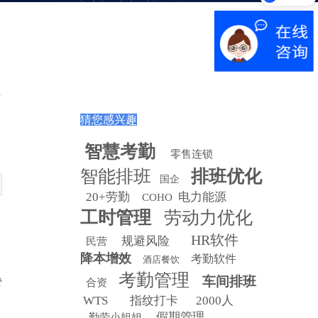
猜您感兴趣
智慧
考勤
零售连锁
智能排班
排班优化
国企
20+劳勤
电力能源
COHO
工时管理
劳动力优化
HR软件
规避风险
民营
降本增效
考勤软件
酒店餐饮
考勤管理
车间排班
管
合资
WTS
指纹打卡
2000人
假期管理
勤劳小姐姐