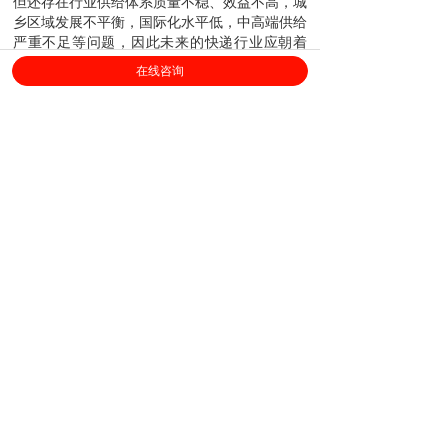
但还存在行业供给体系质量不稳、效益不高，城
乡区域发展不平衡，国际化水平低，中高端供给
严重不足等问题，因此未来的快递行业应朝着
“质量内涵”方向转型。
在线咨询
上海劳勤信息技术有限公司
400-696-6361
客服电话：
（
工作日9:00-18:00
）
售后服务