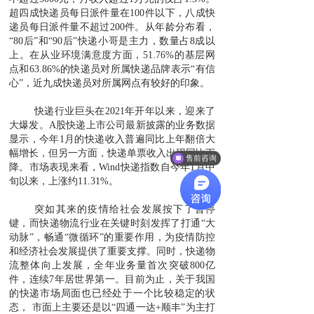
超四成快递员每日派件量在100件以下，八成快
递员每日派件量不超过200件。从年龄分布看，
“80后”和“90后”快递小哥是主力，数量占8成以
上。在从业环境满意度方面，51.76%的基层网
点和63.86%的快递员对所属快递品牌表示“有信
心”，近九成快递员对所属网点有较好的印象。
快递行业巨头在2021年开年以来，迎来了
大爆发。A股快递上市公司最新披露的业务数据
显示，今年1月的快递收入普遍同比上年翻倍大
幅增长，但另一方面，快递单票收入出现同比下
售前咨询
降。市场表现来看，Wind快递指数自今年1月中
旬以来，上涨约11.31%。
突如其来的疫情给社会发展按下了暂停
键，而快递物流行业在关键时刻发挥了打通“大
动脉”，畅通“微循环”的重要作用，为疫情防控
和经济社会发展提供了重要支撑。同时，快递物
流整体向上发展，全年业务量首次突破800亿
件，连续7年居世界第一。目前为止，关于我国
的快递市场局面也已经处于一个比较稳定的状
态， 市面上主要还是以“四通一达+顺丰”为主打