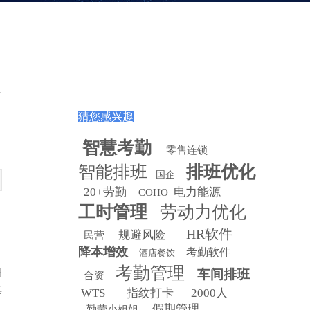
猜您感兴趣
智慧
考勤
零售连锁
智能排班
排班优化
国企
20+劳勤
电力能源
COHO
工时管理
劳动力优化
HR软件
规避风险
民营
降本增效
考勤软件
酒店餐饮
考勤管理
洲
车间排班
合资
其
WTS
指纹打卡
2000人
假期管理
勤劳小姐姐