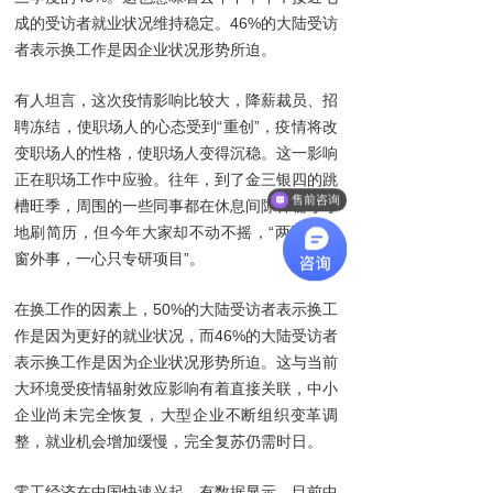
成的受访者就业状况维持稳定。46%的大陆受访
者表示换工作是因企业状况形势所迫。
有人坦言，这次疫情影响比较大，降薪裁员、招
聘冻结，使职场人的心态受到“重创”，疫情将改
变职场人的性格，使职场人变得沉稳。这一影响
正在职场工作中应验。往年，到了金三银四的跳
售前咨询
槽旺季，周围的一些同事都在休息间隙神秘兮兮
地刷简历，但今年大家却不动不摇，“两耳不闻
窗外事，一心只专研项目”。
在换工作的因素上，50%的大陆受访者表示换工
作是因为更好的就业状况，而46%的大陆受访者
表示换工作是因为企业状况形势所迫。这与当前
大环境受疫情辐射效应影响有着直接关联，中小
企业尚未完全恢复，大型企业不断组织变革调
整，就业机会增加缓慢，完全复苏仍需时日。
零工经济在中国快速兴起。有数据显示，目前中