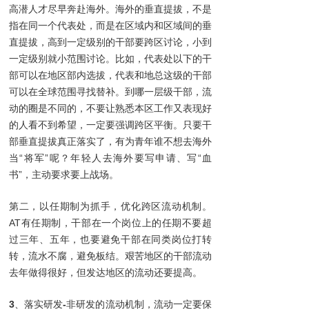
高潜人才尽早奔赴海外。海外的垂直提拔，不是
指在同一个代表处，而是在区域内和区域间的垂
直提拔，高到一定级别的干部要跨区讨论，小到
一定级别就小范围讨论。比如，代表处以下的干
部可以在地区部内选拔，代表和地总这级的干部
可以在全球范围寻找替补。到哪一层级干部，流
动的圈是不同的，不要让熟悉本区工作又表现好
的人看不到希望，一定要强调跨区平衡。只要干
部垂直提拔真正落实了，有为青年谁不想去海外
当“将军”呢？年轻人去海外要写申请、写“血
书”，主动要求要上战场。
第二，以任期制为抓手，优化跨区流动机制。
AT有任期制，干部在一个岗位上的任期不要超
过三年、五年，也要避免干部在同类岗位打转
转，流水不腐，避免板结。艰苦地区的干部流动
去年做得很好，但发达地区的流动还要提高。
3
、落实研发
-
非研发的流动机制，流动一定要保