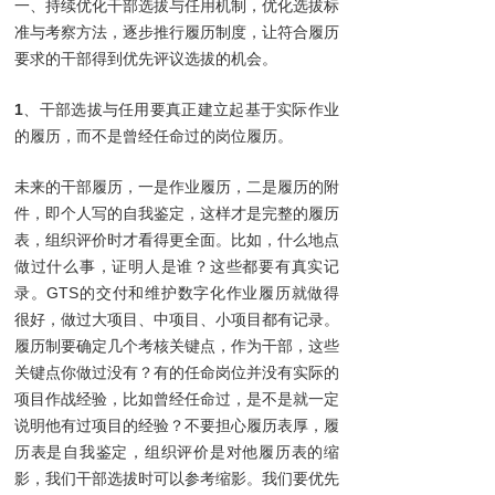
一、持续优化干部选拔与任用机制，优化选拔标
准与考察方法，逐步推行履历制度，让符合履历
要求的干部得到优先评议选拔的机会。
1
、干部选拔与任用要真正建立起基于实际作业
的履历，而不是曾经任命过的岗位履历。
未来的干部履历，一是作业履历，二是履历的附
件，即个人写的自我鉴定，这样才是完整的履历
表，组织评价时才看得更全面。比如，什么地点
做过什么事，证明人是谁？这些都要有真实记
录。GTS的交付和维护数字化作业履历就做得
很好，做过大项目、中项目、小项目都有记录。
履历制要确定几个考核关键点，作为干部，这些
关键点你做过没有？有的任命岗位并没有实际的
项目作战经验，比如曾经任命过，是不是就一定
说明他有过项目的经验？不要担心履历表厚，履
历表是自我鉴定，组织评价是对他履历表的缩
影，我们干部选拔时可以参考缩影。我们要优先