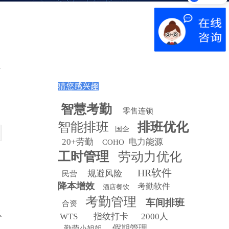
产品演示
猜您感兴趣
智慧
考勤
零售连锁
智能排班
排班优化
国企
20+劳勤
电力能源
COHO
工时管理
劳动力优化
HR软件
规避风险
民营
降本增效
考勤软件
酒店餐饮
考勤管理
车间排班
合资
以
WTS
指纹打卡
2000人
假期管理
勤劳小姐姐