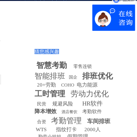
猜您感兴趣
智慧
考勤
零售连锁
智能排班
排班优化
国企
20+劳勤
电力能源
COHO
工时管理
劳动力优化
HR软件
规避风险
民营
降本增效
考勤软件
酒店餐饮
考勤管理
车间排班
合资
WTS
指纹打卡
2000人
假期管理
勤劳小姐姐