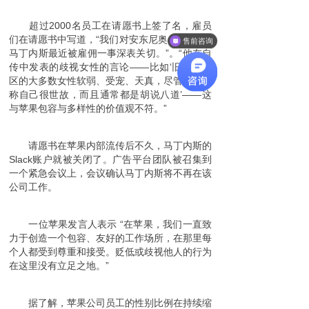
超过2000名员工在请愿书上签了名，雇员
们在请愿书中写道，“我们对安东尼奥 · 加西亚 ·
售前咨询
马丁内斯最近被雇佣一事深表关切。”。“他在自
传中发表的歧视女性的言论——比如‘旧金山湾
区的大多数女性软弱、受宠、天真，尽管她们声
称自己很世故，而且通常都是胡说八道’——这
与苹果包容与多样性的价值观不符。”
请愿书在苹果内部流传后不久，马丁内斯的
Slack账户就被关闭了。广告平台团队被召集到
一个紧急会议上，会议确认马丁内斯将不再在该
公司工作。
一位苹果发言人表示 “在苹果，我们一直致
力于创造一个包容、友好的工作场所，在那里每
个人都受到尊重和接受。贬低或歧视他人的行为
在这里没有立足之地。”
据了解，苹果公司员工的性别比例在持续缩