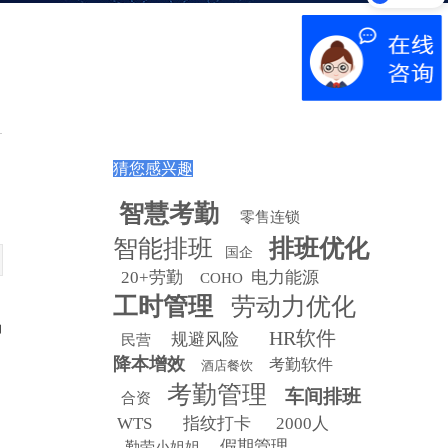
领取报告
猜您感兴趣
智慧
考勤
零售连锁
智能排班
排班优化
国企
20+劳勤
电力能源
COHO
工时管理
劳动力优化
力
HR软件
规避风险
民营
降本增效
考勤软件
酒店餐饮
考勤管理
车间排班
合资
WTS
指纹打卡
2000人
假期管理
勤劳小姐姐