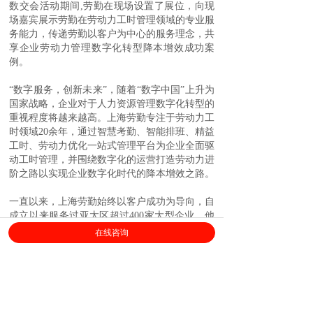
数交会活动
期间
,劳勤
在
现场设置了展位，向现
场嘉宾展示劳勤在劳动力工时管理领域
的
专业
服
务能力
，传递劳勤以客户为中心的服务理念，
共
享企业
劳动力管理
数字化转型
降本增效
成功案
例
。
“数字服务，创新未来”，随着“数字中国”上升为
国家战略，企业对于人力资源管理数字化转型的
重视程度将越来越高。上海劳勤专注于劳动力工
时领域20余年，通过智慧考勤、智能排班、精益
工时、劳动力优化一站式管理平台为企业全面驱
动工时管理，并围绕数字化的运营打造劳动力进
阶之路以实现企业数字化时代的降本增效之路。
一直以来，上海劳勤始终以客户成功为导向，自
成立以来服务过亚太区超过
400家大型企业，他
们包括森萨塔、博世、上汽集团、北京汽车、天
在线咨询
马微电子、蒙牛、得力、舜宇集团、李宁等，以
100%交付成功率为近300万用户提供卓越的劳动
力管理平台服务，助力企业在数字化经营上实现
快速增长。