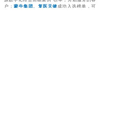
户：
蒙牛集团、复医天健
成功入选榜单，可
喜可贺！
劳勤深耕劳动力管理领域20余年，以客户
成功为导向，自成立以来为1000家客户，
400家大型企业，近300万用户提供卓越的
劳动力管理平台服务。未来，劳勤将不忘
初心，坚守“致力于把劳动力管理数字化
带入行业的智能世界”的企业愿景，持续
探索行业解决方案，为用户提供更卓越的
体验以及更丰富的服务，全方位赋能劳动
力效益，为用户创造更高的价值，为企业
劳动力管理数字化保驾护航。
上海劳勤信息技术有限公司
400-696-6361
客服电话：