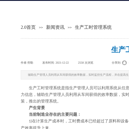
2.0首页
新闻资讯
生产工时管理系统
>>
>>
生产
作者:
劳勤
|
发布时间:
2021-12-22
|
2558
次浏览
|
|
分享到:
辅助生产管理人员利用从车间获得的效率数据，实时监控生产流程，并在提高生
生产工时管理系统是
指
生产管理人员可以利用
系统
从任
力信息，辅助生产管理人员利用从车间获得的效率数据，实
策
，
推
出的
管理
系统
。
产生背景
当前制造业存在的主要问题
：
在计算生产成本时，工时费成本已经超过
了
原料和设备
1)
产效率
提升
上来。