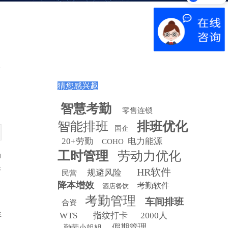
猜您感兴趣
智慧
考勤
零售连锁
智能排班
排班优化
国企
20+劳勤
电力能源
COHO
工时管理
劳动力优化
动
决
HR软件
规避风险
民营
降本增效
考勤软件
酒店餐饮
考勤管理
车间排班
合资
生
WTS
指纹打卡
2000人
假期管理
勤劳小姐姐