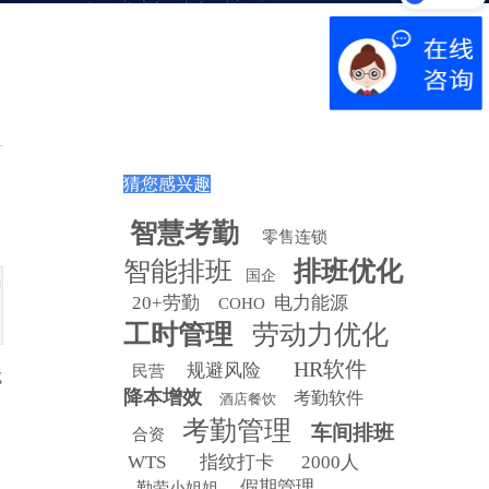
猜您感兴趣
智慧
考勤
零售连锁
智能排班
排班优化
国企
均
20+劳勤
电力能源
COHO
工时管理
劳动力优化
HR软件
规避风险
民营
成
降本增效
考勤软件
酒店餐饮
考勤管理
车间排班
合资
WTS
指纹打卡
2000人
假期管理
勤劳小姐姐