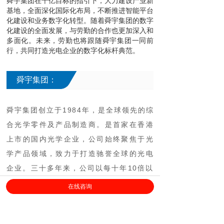
舜宇集团在千亿目标的指引下，大力建设产业新
基地，全面深化国际化布局，不断推进智能平台
化建设和业务数字化转型。随着舜宇集团的数字
化建设的全面发展，与劳勤的合作也更加深入和
多面化。未来，劳勤也将跟随舜宇集团一同前
行，共同打造光电企业的数字化标杆典范。
舜宇集团：
舜宇集团创立于1984年，是全球领先的综
合光学零件及产品制造商。是首家在香港
上市的国内光学企业，公司始终聚焦于光
学产品领域，致力于打造驰誉全球的光电
企业。三十多年来，公司以每十年10倍以
上的速度增长，连续6年蝉联《财富》中国
在线咨询
500强榜单，2020年首次跻身中国企业
500强。舜宇集团在车载镜头的市场占有率