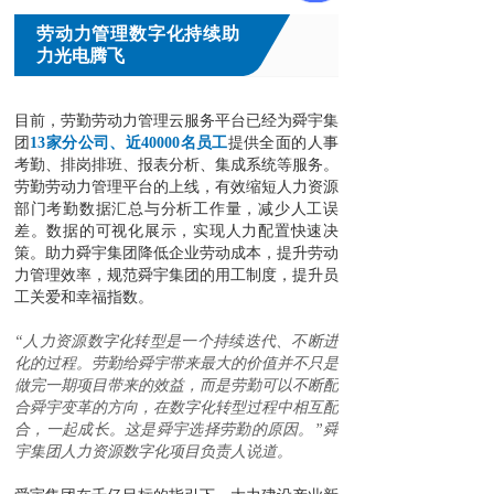
劳动力管理数字化持续助
力光电腾飞
目前，劳勤劳动力管理云服务平台已经为舜宇集
团
13家分公司、近40000名员工
提供全面的人事
考勤、排岗排班、报表分析、集成系统等服务。
劳勤劳动力管理平台的上线，有效缩短人力资源
部门考勤数据汇总与分析工作量，减少人工误
差。数据的可视化展示，实现人力配置快速决
策。助力舜宇集团降低企业劳动成本，提升劳动
力管理效率，规范舜宇集团的用工制度，提升员
工关爱和幸福指数。
“人力资源数字化转型是一个持续迭代、不断进
化的过程。劳勤给舜宇带来最大的价值并不只是
做完一期项目带来的效益，而是劳勤可以不断配
合舜宇变革的方向，在数字化转型过程中相互配
合，一起成长。这是舜宇选择劳勤的原因。”舜
宇集团人力资源数字化项目负责人说道。