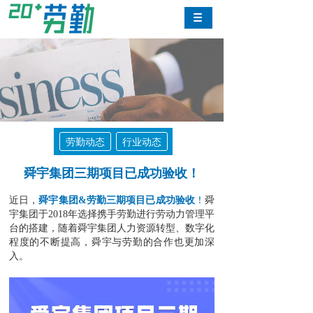
劳勤动态
行业动态
舜宇集团三期项目已成功验收！
近日，
舜宇集团&劳勤三期项目已成功验收
！
舜
宇集团于2018年选择携手劳勤进行劳动力管理平
台的搭建，随着舜宇集团人力资源转型、数字化
程度的不断提高，舜宇与劳勤的合作也更加深
入。