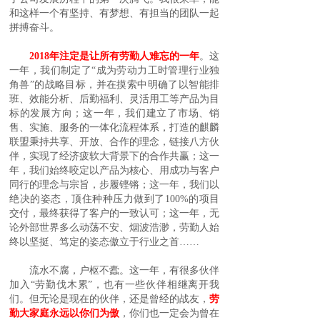
和这样一个有坚持、有梦想、有担当的团队一起
拼搏奋斗。
2018年注定是让所有劳勤人难忘的一年
。这
一年，我们制定了“成为劳动力工时管理行业独
角兽”的战略目标，并在摸索中明确了以智能排
班、效能分析、后勤福利、灵活用工等产品为目
标的发展方向；这一年，我们建立了市场、销
售、实施、服务的一体化流程体系，打造的麒麟
联盟秉持共享、开放、合作的理念，链接八方伙
伴，实现了经济疲软大背景下的合作共赢；这一
年，我们始终咬定以产品为核心、用成功与客户
同行的理念与宗旨，步履铿锵；这一年，我们以
绝决的姿态，顶住种种压力做到了100%的项目
交付，最终获得了客户的一致认可；这一年，无
论外部世界多么动荡不安、烟波浩渺，劳勤人始
终以坚挺、笃定的姿态傲立于行业之首……
流水不腐，户枢不蠹。这一年，有很多伙伴
加入“劳勤伐木累”，也有一些伙伴相继离开我
们。但无论是现在的伙伴，还是曾经的战友，
劳
勤大家庭永远以你们为傲
，你们也一定会为曾在