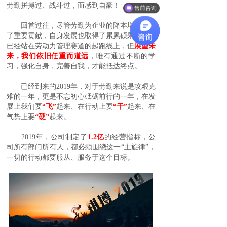
劳勤拼搏过、战斗过，而感到自豪！
售前咨询
回首过往，尽管劳勤为企业的降本增效做出
了重要贡献，自身发展也取得了累累硕果，并且
已经站在劳动力管理赛道的起跑线上，但
展望未
来，我们依旧任重而道远
，唯有通过不断的学
习，强化自身，完善自我，才能抵达终点。
已经到来的2019年，对于劳勤来说是攻艰克
难的一年，更是不忘初心砥砺前行的一年，在发
展上我们要
“
飞
”
起来、在行动上要
“干”
起来、在
气势上要
“硬”
起来。
2019年，公司制定了
1.2亿
的经营指标，公
司所有部门所有人，都必须围绕这一“主旋律”，
一切的行动都要服从、服务于这个目标。