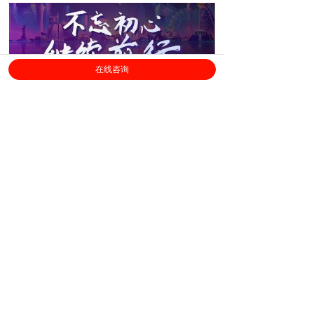
在线咨询
心之所向，无畏无惧；不忘初心，砥砺前
行
。2019年是至关重要的一年，所有劳勤人必须
迎难而上，不畏艰险，不抱怨，不指责，不批
判，要秉承负责到底的信念和态度，围绕着共同
的目标全力奋斗，以空杯心态勇往直前！
你们最忠实的伙伴、战友
联席CEO王立银
上海劳勤信息技术有限公司
400-696-6361
客服电话：
（
工作日9:00-18:00
）