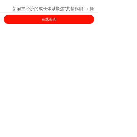
新雇主经济的成长体系聚焦“共情赋能”：操
作型专业技能面临被智能取代的风险，人才需求
在线咨询
从“T”字型技能到“一”字型技能转变，
沟通、决
策、创意、学习能力
成为员工价值核心
。企业应
培养员工的“职商”，关注思维模式的提升，强化
协作能力，赋能员工在工作中的决策权。
在现实中的职场里，调研数据显示：近7成
员工认可轮岗制的工作方式，财务和人力资源对
轮岗制最热衷；近8成员工表示人工智能提升了
工作效率，“办公协同系统”是最常用的智能化工
具；超8成员工认为一字型人才是未来的趋势；
超5成员工相信自己不会被AI取代；70后、60后
最自信；80后是年轻高管的主力，但90后等年轻
人也有机会；私营/民营拥有90后及以下高层的
比例最多；最认为自己不会被AI替代的职业是
“研发”岗位，最担心被替代的是“财务”；职场人
认为“沟通能力”与“创意能力”最不能被AI取代。
此次调研发现，人们对于雇主文化的重要性
达成统一共识，希望在工作中收获尊重、实现自