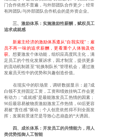
门合作依然不普遍，与外部团队合作更少；经常
有跨团队/与外部团队合作机会的是外资企业。
三、激励体系：实施激励性薪酬，赋权员工
追求成就感
新雇主经济的激励体系遵从“自我实现”：雇
员不再一味的追求薪酬，更看重个人体验及收
获
。想要激发个体动能，组织应高度民主化，满
足员工的个性化发展诉求，因才制宜，提供更多
的流动机制甚至“轮换制队长”管理机会，通过激
发雇员天性中的优势和兴趣创造价值。
在现实中的职场里，调研数据显示：超7成
白领不支持固定工资，工资和绩效挂钩工作会更
有动力；“成就感”是最能激发员工热情的因素；
90后最容易被物质激励激发工作热情，60后更容
易被“责任感”驱动；个人创意依然得不到全面发
挥；发展前景迷茫是导致心态崩盘的*大诱因。
四、成长体系：开发员工的共情能力，用人
类优势抵御人工智能