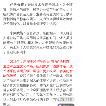
任务分权：
智能技术作用于职场的各个环
节，云技术的成熟、移动办公类产品的普及，让
组织协作更灵活无界，业务流程更为简化，以项
目制拆解目标架构团队，人力资本得以高效流动
及价值转化，对雇员由管理变为运营。
个体赋能：
语音识别、智能翻译、聊天机器
人等智能工具的应用解放雇员的时间，让人类技
能充分得以表达和延伸，人类智慧的效能被放
大，员工对个人智慧的开发和技能的升级迭代有
了更迫切的渴求。
2018年，新雇主经济呈现出“智场”的形态，
通过对企业文化体系、组织体系、激励体系、成
长体系的全面升级，呈现出更加纵深、切实的智
能化场景
。智联招聘在最佳雇主这一群体中洞察
到了新雇主经济更深入的体现和渗透，但新雇主
经济作为前瞻性的趋势，并尚未在广泛的职场中
得以全面体现，企业全面拥抱新雇主经济存在着
理想和现实的差距。在实际的工作中，大部分职
售前咨询
场人的工作形态是怎么样的？以下内容进行精简
概况。
领取报告