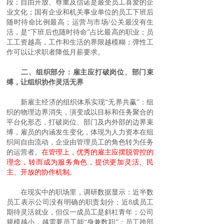
段；自由开放、尊重及信诺是最受员工喜爱的企
业文化；国有企业和机关事业单位的员工下班后
随时待命比例最高；运营与市场/公关最没有生
活，是“下班后也随时待命”占比最高的职业；员
工工资越高，工作和生活的界限越模糊；弹性工
作可以让求职者降低月薪要求。
二、组织部分：雇主应打破岗位、部门束
缚，让组织协作灵活无界
新雇主经济的组织体系实现“无界共赢”：组
织的物理边界消失，演变成以目标和任务聚合的
平台化形态，打破岗位、部门及内外部的边界束
缚，雇员的内涵发生变化，体现为人力资本在组
织间自由流动，企业由管理员工的角色转为任务
的运营者。
在管理上，优秀的雇主应摆脱管控的
理念，转而成为服务角色，提供更加灵活、民
主、开放的协作机制
。
在现实中的职场里，调研数据显示：近半数
员工表示公司没有明确的职责划分；近8成员工
期待灵活就业，但仅一成员工是斜杠青年；公司
规模越小，越需要员工能“身兼数职”；员工跨部