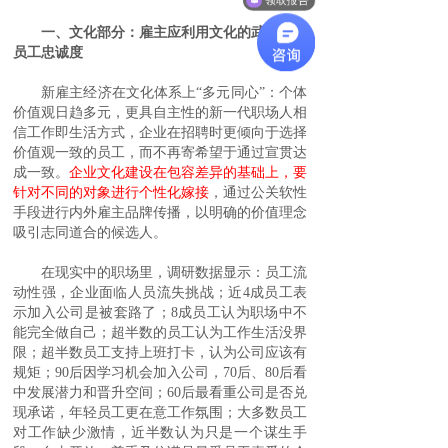
一、文化部分：雇主应利用文化的武器建立
员工忠诚度
新雇主经济在文化体系上“多元同心”：个体
价值观日趋多元，更具自主性的新一代职场人相
信工作即生活方式，企业在招聘时更倾向于选择
价值观一致的员工，而不再寄希望于通过宣贯达
成一致。
企业文化建设在包容差异的基础上，要
针对不同的对象进行个性化嫁接
，通过公关软性
手段进行内外雇主品牌传播，以明确的价值理念
吸引志同道合的候选人。
在现实中的职场里，调研数据显示：员工流
动性强，企业面临人员流失挑战；近4成员工表
示加入公司是被套路了；8成员工认为职场中不
能完全做自己；超半数的员工认为工作生活没界
限；超半数员工支持上班打卡，认为公司应该有
规矩；90后因学习机会加入公司，70后、80后看
中发展潜力和晋升空间；60后最看重公司是否兑
现承诺，年轻员工更在意工作氛围；大多数员工
对工作缺少激情，近半数认为只是一个谋生手