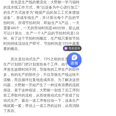
首先是生产线的整流化：大野耐一学习福特
的流水线工作方式，将“以设备为中心进行加工”
的生产方式改变为“根据产品的加工工艺来摆放
设备”，形成专线生产，并计算出每个产品的节
拍时间。所谓节拍时间，即如生产A产品，一天
需要480个，一天的劳动时间是480分钟，那么就
可以计算出，生产一个A产品的节拍时间是1分
钟。有了这个节拍时间概念，生产线只要按节拍
时间持续流动生产即可。节拍时间是TPS中最重
售前咨询
要的概念。
其次是拉动式生产。TPS之前的生产方式是
生产计划部门把计划发给各个工序。由于各个工
序发生故障时间不同，导致有的工序生产的部件
多，有的生产的部件少，不仅导致生产线运转不
流畅，而且循环往复地造成库存。为了解决这些
问题，大野耐一开始产生了一种没有浪费的流程
假设。基于这种假设，大野耐一创造了后工序到
前工序取件的流程，从而使推动式生产变成了拉
动式生产。最后一道工序每拉动一下，这条生产
绳就紧一紧，带动上一道工序的运转，从而消除
了库存。