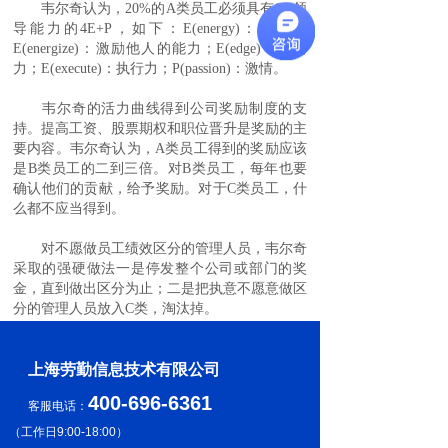
韦尔奇认为，20%的A类员工必须具有GE领
导能力的4E+P，如下：E(energy)：精力；
E(energize)：激励他人的能力；E(edge)：决断
力；E(execute)：执行力；P(passion)：激情。
韦尔奇的活力曲线得到公司奖励制度的支
持。提高工资、股票期权和职位晋升是奖励的主
要内容。韦尔奇认为，A类员工得到的奖励应该
是B类员工的二到三倍。对B类员工，每年也要
确认他们的贡献，给予奖励。对于C类员工，什
么都不应当得到。
对不愿做员工绩效区分的管理人员，韦尔奇
采取的强硬做法一是停发整个公司或部门的奖
金，直到做出区分为止；二是把执意不愿意做区
分的管理人员放入C类，淘汰掉。
上海劳勤信息技术有限公司
400-696-6361
客服电话：
（
工作日9:00-18:00
）