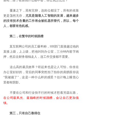
费站，除了收费我什么都不会，你让我怎么活？”
覆巢之下，焉有完卵，连岗位都没了，所有的依靠
更是荡然无存，
尤其是随着人工智能的发展，越来越多
的没有技术含量的工作将会被机器所替代，所以，每个
人，都要有危机感。
第二，在繁华的时候跳槽
某互联网公司的员工爆料称，HR部门直接越过他的
直接上级，上上级，把他叫到办公室，三分钟内签字画
押，然后去财务领钱走人，连工作交接都不需要。
这么高的裁员效率？听起来也是让人可怕，你坐在
办公室好好的，背后的同事突然拍了拍你的肩膀跟你说
“我被裁了”，这是一种什么样的感受？估计晚上睡觉心
里都有阴影。
不要在公司和行业快不行的时候才想着另谋出路，
在公司最风光、最巅峰的时候跳槽，会让自己更加值
钱。
第三，只有自己靠得住