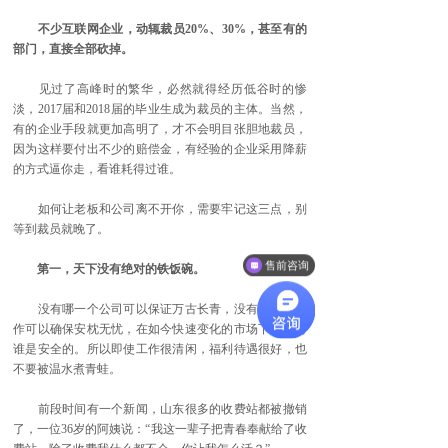
不少互联网企业，动辄裁员20%、30%，甚至有的
部门，直接全部砍掉。
见过了高峰时的繁华，必然就得经历低谷时的惨
淡，2017届和2018届的毕业生成为裁员的主体。当然，
有的企业手段就更加高明了，才不会明目张胆地裁员，
因为这样要付出不少的赔偿金，有经验的企业采用降薪
的方式逼你走，看谁耗得过谁。
如何让老板和公司离不开你，需要牢记这三点，别
等到裁员就晚了。
售前咨询
第一，天下没有绝对的铁饭碗。
没有哪一个公司可以保证万古长青，没有哪一份工
作可以确保安枕无忧，在如今快速变化的市场下，没有
谁是安全的。所以即使工作很清闲，福利待遇很好，也
不要被温水煮青蛙。
前段时间有一个新闻，山东很多的收费站都被撤销
了，一位36岁的阿姨说：“我这一辈子把青春奉献给了收