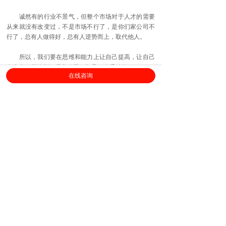
诚然有的行业不景气，但整个市场对于人才的需要
从来就没有改变过，不是市场不行了，是你们家公司不
行了，总有人做得好，总有人逆势而上，取代他人。
所以，我们要在思维和能力上让自己提高，让自己
有本事，无论到了哪家公司，都是一个香饽饽。
在线咨询
上海劳勤信息技术有限公司
400-696-6361
客服电话：
（
工作日9:00-18:00
）