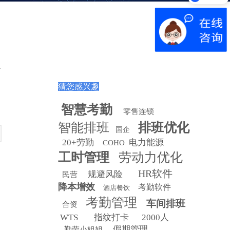
猜您感兴趣
智慧
考勤
零售连锁
智能排班
排班优化
国企
20+劳勤
电力能源
COHO
工时管理
劳动力优化
HR软件
规避风险
民营
降本增效
考勤软件
酒店餐饮
考勤管理
车间排班
合资
WTS
指纹打卡
2000人
假期管理
勤劳小姐姐