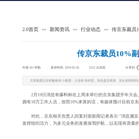
2.0首页
新闻资讯
行业动态
传京东裁员
>>
>>
>>
传京东裁员10%
作者:
20+劳勤
|
发布时间:
2019-02-26
|
2512
次浏览
|
|
分享到:
京东集团正在积极推动‘小集团，大业务’的转型，旨在盘活资源、充分发挥组
2月19日消息有爆料称在上周末举行的京东集团开年大会上，
拥有18万工作人员，按照10%来算的话，有媒体预计目前京
对此，京东相关负责人回复封面新闻记者表示:”消息属实。
发挥组织活力，为多元业务的发展保驾护航，以实现有质量的