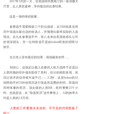
2017年3月的一天，在美国得州奥斯汀的一座演播大
厅里，众人屏息凝神，等待最后的比赛结果。
这是一场特殊的较量。
参赛选手需要根据三个职位描述，从5500份真实简
历中筛选出最合适的候选人，并预测出最终实际的入选
情况。在九名参赛选手中，有八名来自美国各猎头公司
的资深猎头，另一位特殊选手是由brilent研发的招聘AI
助手。
当主持人宣布最后的结果，现场爆发欢呼......
别担心，这场足以载入史册的人机大战终于还是以
人类同胞的些许领先取得了胜利，但AI的精彩表现，依
旧让技术的信仰者兴奋不已——3.2秒，这是brilent的AI
招聘助手对5500份简历进行筛选所花费的时间，而面对
同样体量的简历，顶尖级的人类HR，耗时整整25个小
时。也就是说，在 “筛选简历”这件事情上， AI的效率大
约是人类的2.8万倍。
人类的工作要靠冷冰冰的、不可见的代码赏饭了
吗？