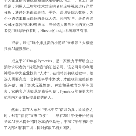
早为企业提供在线视频面试服务的公司之一。其工作原
理是：利用人工智能技术对应聘者的应答视频进行详尽
分析，通过分析面部表情、手势、语调等综合数据，为
企业遴选出相应岗位的最优人选。它的客户、著名咨询
公司埃森哲的CHO曾表示，当候选人来自不同的文化或
者使用非母语作答时，Hirevue的insight系统非常有用。
或者，通过“玩个捕捉爱的小游戏”来求职？大概也
只有AI能做得出。
成立于2013年的Pymetrics，是一家致力于帮助企业
消除求职者的 “背景杂音”的初创公司。该公司号称利用
神经科学为企业找到 “人才”，在招聘的初级过程中，候
选人需要完成一套神经科学小游戏，才能收到完整的职
业评估。由于游戏无视性别、种族和受教育水平等因
素，它的客户诸如尼尔森等相信，Pymetrics能在更大的
范围内为企业招揽最优秀的人。
然而，就在大家对 “技术中立”信以为真，欣欣然之
时，却有“信徒”宣布“叛变”——早在2014年便开始秘密
尝试AI技术提升招聘效率的亚马逊，于2017年年初叫停
了内部AI招聘工具，同时解散了相关团队。