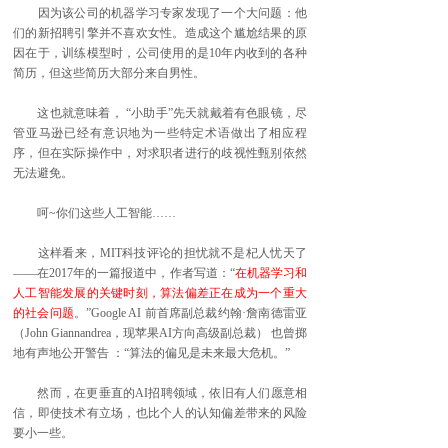
因为该公司的机器学习专家发现了一个大问题：他
们的新招聘引擎并不喜欢女性。造成这个尴尬结果的原
因在于，训练模型时，公司使用的是10年内收到的各种
简历，但这些简历大部分来自男性。
这也就意味着， “小助手”先天就戴着有色眼镜，尽
管亚马逊已经有意识地为一些特定术语做出了相应程
序，但在实际操作中，对求职者进行的歧视性甄别依然
无法避免。
呵~你们这些人工智能……
这样看来，MIT科技评论的担忧就不是杞人忧天了
——在2017年的一篇报道中，作者写道：“
在机器学习和
人工智能发展的关键时刻，算法偏差正在成为一个重大
的社会问题
。”Google AI 前首席副总裁约翰·詹南德雷亚
（John Giannandrea，现苹果AI方向高级副总裁） 也曾掷
地有声地公开警告 ：“算法的偏见是未来最大危机。”
然而，在更垂直的AI招聘领域，依旧有人们愿意相
信，即使技术有立场，也比个人的认知偏差带来的风险
要小一些。