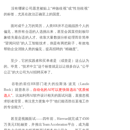
没有哪家公司愿意被贴上“种族歧视”或“性别歧视”
的标签，尤其在政治正确至上的国度。
面对成千上万的简历，人类HR并不总能战胜个人的
偏见，将所有合适的人选挑出来，甚至会因某些刻板印
象错失最合适的人才。依靠大量数据分析处理而非简单
“望闻问切”的人工智能技术，倒是有两把刷子，有效地
帮助企业消除人类的偏见，提高招聘的 “精确度”。
至少，它的实践者和买单者是 （或曾是）这么认为
的。毕竟，“技术中立”这个标签就足以让很多自认 “公平
公正”的大公司为AI招聘买单了。
谷歌的前任HR部门老大的拉斯洛·波克（Laszlo
Bock）就曾表示，
自动化的AI可以更快筛选出“优质候
选人”
。比如利用AI软件设计相关的面试问题，直接忽视
求职者背景，将注意力更集中于“他们能否胜任某项工作
的专业能力”。
甚至是视频面试——四年前，Hirevue就完成了4500
万美元E轮融资，并推出Team Acceleration平台，成为最