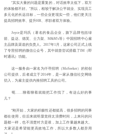
“其实大量的问题是重复的，对话效率太低下，双方
的体验都不好。”所以，相较于解决公平就业、实现员工
多元化的长远目标，一些企业更现实一些，他们更关注
提高招聘效率、提升HR、求职者双方体验。
Joyce是玛氏（著名的食品企业，旗下品牌包括绿
箭、益达、德芙、士力架、M&M's等）中国招聘中心雇
主品牌及渠道的负责人。2017年1月，这家公司正式上线
了专营招聘的微信公众号，其中就曾尝试搭载了IM（即
时通讯）功能。
这一服务由一家名为仟寻招聘（MoSeeker）的初创
公司提供，后者成立于2014年，是一家从微信社交网络
切入，为雇主提供内推招聘工具的公司。
呃……聊着聊着就能把工作找了，有这么好的事
儿？
“刚开始，大家的积极性还都挺高，很多招聘的同事
都在使用，但后来就明显觉得太浪费时间，上来问的问
题都一样，也不清楚对方是谁，加上工作量越来越大。
大家还是希望能更高效地工作，所以大多数人都弃用