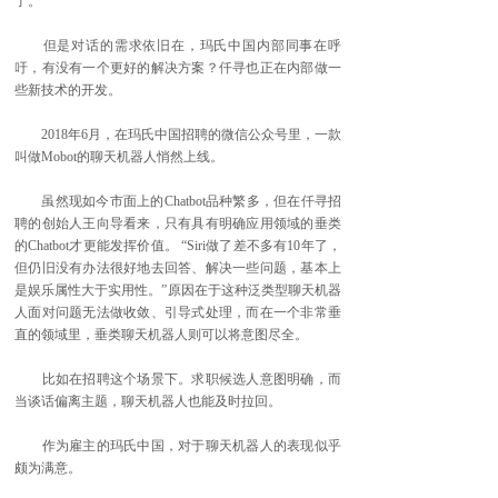
了。”
但是对话的需求依旧在，玛氏中国内部同事在呼
吁，有没有一个更好的解决方案？仟寻也正在内部做一
些新技术的开发。
2018年6月，在玛氏中国招聘的微信公众号里，一款
叫做Mobot的聊天机器人悄然上线。
虽然现如今市面上的Chatbot品种繁多，但在仟寻招
聘的创始人王向导看来，只有具有明确应用领域的垂类
的Chatbot才更能发挥价值。 “Siri做了差不多有10年了，
但仍旧没有办法很好地去回答、解决一些问题，基本上
是娱乐属性大于实用性。”原因在于这种泛类型聊天机器
人面对问题无法做收敛、引导式处理，而在一个非常垂
直的领域里，垂类聊天机器人则可以将意图尽全。
比如在招聘这个场景下。求职候选人意图明确，而
当谈话偏离主题，聊天机器人也能及时拉回。
作为雇主的玛氏中国，对于聊天机器人的表现似乎
颇为满意。