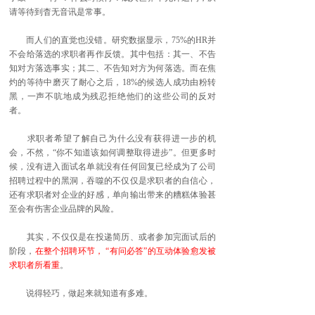
请等待到杳无音讯是常事。
而人们的直觉也没错。研究数据显示，75%的HR并
不会给落选的求职者再作反馈。其中包括：其一、不告
知对方落选事实；其二、不告知对方为何落选。而在焦
灼的等待中磨灭了耐心之后，18%的候选人成功由粉转
黑，一声不吭地成为残忍拒绝他们的这些公司的反对
者。
求职者希望了解自己为什么没有获得进一步的机
会，不然，“你不知道该如何调整取得进步”。但更多时
候，没有进入面试名单就没有任何回复已经成为了公司
招聘过程中的黑洞，吞噬的不仅仅是求职者的自信心，
还有求职者对企业的好感，单向输出带来的糟糕体验甚
至会有伤害企业品牌的风险。
其实，不仅仅是在投递简历、或者参加完面试后的
阶段，
在整个招聘环节， “有问必答”的互动体验愈发被
求职者所看重
。
说得轻巧，做起来就知道有多难。