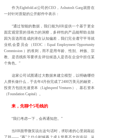
作为Eightfold.ai公司的CEO，Ashutosh Garg就曾在
一封针对质疑的公开邮件中表示：
“通过智能的数据，我们能为HR提供一个基于更全
面宏观背景的强有力的洞察，多样性的产品能帮助去除
因为盲选而造成的潜在认知偏差，我们完全遵守平等就
业机会委员会（EEOC：Equal Employment Opportunity
Commission ）的准则，而不是用年龄、性别、种族、宗
教、是否残疾等要求去评估候选人是否在企业中担任某
个角色。”
这家公司试图通过大数据来建立模型，以明确哪些
人擅长做什么，于去年4月份完成了2400万美元的融资，
投资方包括光速资本（Lightspeed Ventures）、基石资本
（Foundation Capital）。
来，先聊个5毛钱的
“我们考虑一下，会再通知您。”
当HR面带微笑说出这句话时，求职者的心里就敲起
了鼓—— “再”？什么时候再？成人世界不允许追问，从