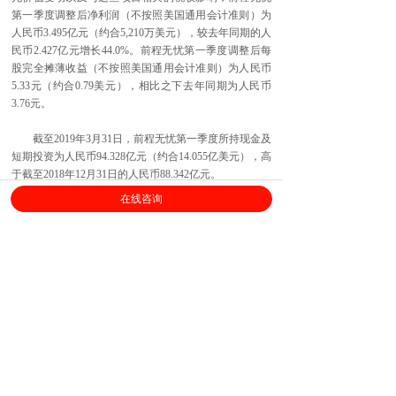
第一季度调整后净利润（不按照美国通用会计准则）为
人民币3.495亿元（约合5,210万美元），较去年同期的人
民币2.427亿元增长44.0%。前程无忧第一季度调整后每
股完全摊薄收益（不按照美国通用会计准则）为人民币
5.33元（约合0.79美元），相比之下去年同期为人民币
3.76元。
截至2019年3月31日，前程无忧第一季度所持现金及
短期投资为人民币94.328亿元（约合14.055亿美元），高
于截至2018年12月31日的人民币88.342亿元。
在线咨询
业绩展望：
前程无忧预计2019财年第二季度营收为人民币9.35
亿元到9.75亿元（约合1.393亿美元到1.453亿美元）。不
计入股权奖励支出、汇兑损益、可转换债券的公允价值
变动以及与这些项目相关的税收影响，前程无忧第二季
度调整后每股收益（不按照美国通用会计准则）为人民
币4.15元至人民币4.45元（约合0.62美元至0.66美元）。
前程无忧第二季度股权奖励支出将在人民币2,900万元至
人民币3,000万元（约合430万美元至450万美元）。