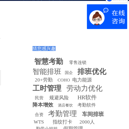
猜您感兴趣
智慧
考勤
零售连锁
智能排班
排班优化
国企
20+劳勤
电力能源
COHO
工时管理
劳动力优化
HR软件
规避风险
民营
降本增效
考勤软件
酒店餐饮
考勤管理
车间排班
目
合资
WTS
指纹打卡
2000人
假期管理
勤劳小姐姐