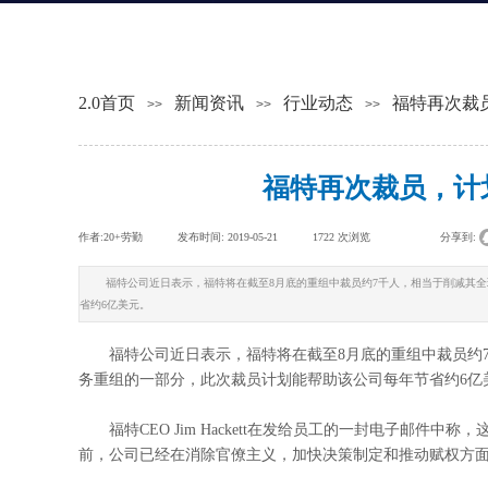
2.0首页
新闻资讯
行业动态
福特再次裁员
>>
>>
>>
福特再次裁员，计划
作者:
20+劳勤
|
发布时间:
2019-05-21
|
1722
次浏览
|
|
分享到:
福特公司近日表示，福特将在截至8月底的重组中裁员约7千人，相当于削减其全
省约6亿美元。
福特公司近日表示，福特将在截至8月底的重组中裁员约7
务重组的一部分，此次裁员计划能帮助该公司每年节省约6亿
福特CEO Jim Hackett在发给员工的一封电子邮件中
前，公司已经在消除官僚主义，加快决策制定和推动赋权方