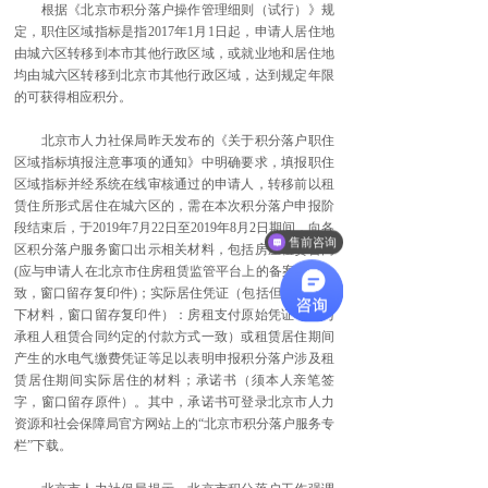
根据《北京市积分落户操作管理细则（试行）》规
定，职住区域指标是指2017年1月1日起，申请人居住地
由城六区转移到本市其他行政区域，或就业地和居住地
均由城六区转移到北京市其他行政区域，达到规定年限
的可获得相应积分。
北京市人力社保局昨天发布的《关于积分落户职住
区域指标填报注意事项的通知》中明确要求，填报职住
区域指标并经系统在线审核通过的申请人，转移前以租
赁住所形式居住在城六区的，需在本次积分落户申报阶
段结束后，于2019年7月22日至2019年8月2日期间，向各
售前咨询
区积分落户服务窗口出示相关材料，包括房屋租赁合同
(应与申请人在北京市住房租赁监管平台上的备案信息一
致，窗口留存复印件)；实际居住凭证（包括但不限于以
下材料，窗口留存复印件）：房租支付原始凭证（应与
承租人租赁合同约定的付款方式一致）或租赁居住期间
产生的水电气缴费凭证等足以表明申报积分落户涉及租
赁居住期间实际居住的材料；承诺书（须本人亲笔签
字，窗口留存原件）。其中，承诺书可登录北京市人力
资源和社会保障局官方网站上的“北京市积分落户服务专
栏”下载。