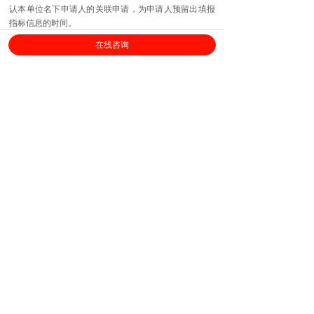
认本单位名下申请人的关联申请，为申请人预留出填报
指标信息的时间。
在线咨询
上海劳勤信息技术有限公司
400-696-6361
客服电话：
（
工作日9:00-18:00
）
售后服务