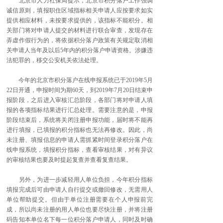
北京市人力社保局提示，北京市积分落户工作强调
诚信原则，填报职住区域指标相关申请人应按要求如实
提供相应材料，未按要求提供的，该指标不能积分。相
关部门将对申请人提交的材料进行联合审查，发现存在
弄虚作假行为的，将依据积分落户政策有关规定取消相
关申请人当年及以后5年内的积分落户申请资格。涉嫌违
法犯罪的，移交公安机关依法处理。
今年的北京市积分落户在线申报系统已于2019年5月
22日开通，申报时间为期60天，到2019年7月20日结束申
报阶段，之后进入审核汇总阶段，各部门将对申请人填
报的各项指标结果进行汇总处理。需要注意的是，申报
阶段结束后，系统将关闭注册申报功能，届时将不能再
进行填报，已填报的积分指标也无法再修改。因此，尚
未注册、填报信息的申请人需抓紧时间登录积分落户在
线申报系统，填报积分指标，查看审核结果，对有异议
的审核结果也要及时提起复查并查看复查结果。
另外，为进一步减轻用人单位负担，今年积分指标
填报完成后可由申请人自行提交或撤回修改，无需用人
单位帮助提交。但由于单位注册需要在个人申报前完
成，所以尚未注册的用人单位也要尽快注册，并将注册
码告知本单位名下每一位积分落户申请人，同时及时确