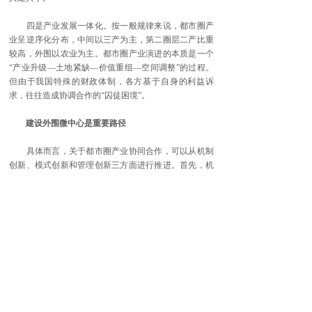
四是产业发展一体化。按一般规律来说，都市圈产
业呈逆序化分布，中间以三产为主，第二圈层二产比重
较高，外围以农业为主。都市圈产业演进的本质是一个
“产业升级—土地紧缺—价值重组—空间调整”的过程。
但由于我国特殊的财政体制，各方基于自身的利益诉
求，往往造成协调合作的“囚徒困境”。
建设外围微中心是重要路径
具体而言，关于都市圈产业协同合作，可以从机制
创新、模式创新和管理创新三方面进行推进。首先，机
制创新方面，可通过税制改革，建立GDP分计、税收分
享制度，推动区域产业协同；其次，模式创新方面，可
通过股份合作、飞地自建、托管建设等模式推动异地园
区共建；再次，管理创新方面，应统一要素市场，清除
市场壁垒，营造规则统一开放、标准互认、要素自由流
动的市场环境。
按照上述“四个一体化”，建设外围微中心是都市圈
培育的重要路径。在微中心开发方面，可采取两种模
式：一是SOD模式，即通过社会服务设施建设引导的开