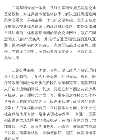
二是基础设施一体化。良好的基础设施尤其是交通
基础设施，对提高都市圈整体效率，解决远距离通勤问
题意义重大，是都市圈一体化的必要基础。我国应高度
注重综合交通体系建设，构建以城际铁路、市郊铁路和
市域轨道为主体覆盖都市圈的综合交通网络，做好不同
运输方式的衔接换乘；并推行交通基础设施的互联互
通，以消除断头路为突破口，完善区域高速公路网。此
外，在建设过程中，应鼓励多方资本介入，利益共享、
风险共担。
三是公共服务一体化。首先，要以改革户籍管理制
度为起始和指引，配合社会保障、住房保障、教育、医
疗等政策的同步或逐步的阶段性改革和完善，消除限制
人口自由流动的障碍。其次，要建立都市圈公共资源共
享机制。在管理模式方面，可开展多层次多模式合作办
学办医；在配置机制方面，应逐渐从按行政等级配置向
按常住人口规模配置转变；在对接体系方面，加快推进
社会保险体系对接，逐步实现社会保障“一卡通”，完善
都市圈住房规划和用地供应机制；在供给主体方面，增
加健康、养老、家政等服务多元化供给，鼓励都市圈城
市联建共建养老机构，推动博物馆、剧院、体育场馆等
共建共享。