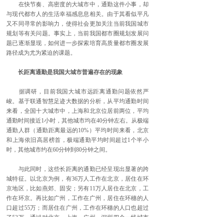
在快节奏、高密度的大城市中，通勤这件小事，却
与现代都市人的生活幸福感息息相关。由于其看似平凡
又不同寻常的影响力，使得社会更加关注当前我国城市
规划等有关问题。事实上，当前我国都市圈规划发展问
题已逐渐显现，如何进一步探索培育高质量都市圈发展
路径成为尤为紧迫的课题。
长距离通勤是我国大城市普遍存在的现象
据调研，目前我国大城市远距离通勤问题依然严
峻。基于联通智慧足迹大数据的分析，从平均通勤时间
来看，全国十大城市中，上海和北京位居前两位，平均
通勤时间接近1小时，其他城市均在40分钟左右。从极端
通勤人群（通勤距离最远的10%）平均时间来看，北京
和上海依旧高居榜首，极端通勤平均时间超过1个半小
时，其他城市约在60分钟到80分钟之间。
与此同时，这些长距离的通勤已经呈现出显著的跨
城特征。以北京为例，有36万人工作在北京，居住在环
京地区，比如燕郊、固安；另有11万人居住在北京，工
作在环京。再比如广州，工作在广州，居住在环穗的人
口超过55万；而居住在广州，工作在环穗的人口也超过