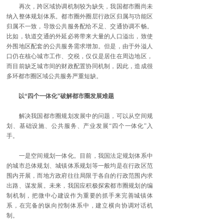
再次，跨区域协调机制较为缺失，我国都市圈尚未
纳入整体规划体系。都市圈外圈层行政区归属与功能区
归属不一致，导致公共服务配给不足、交通协调不畅。
比如，轨道交通的外延必将带来大量的人口溢出，致使
外围地区配套的公共服务需求增加。但是，由于外溢人
口仍在核心城市工作、交税，仅仅是居住在周边地区，
而目前缺乏城市间的财政配置协同机制，因此，造成很
多环都市圈区域公共服务严重短缺。
以“四个一体化”破解都市圈发展难题
解决我国都市圈规划发展中的问题，可以从空间规
划、基础设施、公共服务、产业发展“四个一体化”入
手。
一是空间规划一体化。目前，我国法定规划体系中
的城市总体规划、城镇体系规划等一般均是在行政区范
围内开展，而地方政府往往局限于各自的行政范围内求
出路、谋发展。未来，我国应积极探索都市圈规划的编
制机制，把微中心建设作为重要的抓手来完善城镇体
系，在完备的纵向控制体系中，建立横向协调对话机
制。