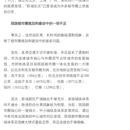
了53万。通过对北京、上海、广州、深圳四个一线城市
的观察发现，“双城生活”已逐渐成为许多都市圈上班族
的日常。
我国都市圈规划和建设中的一些不足
事实上，这些远距离、长时间的极端通勤现象，反
映了都市圈规划和建设中的诸多问题。
首先，各类交通方式不够衔接，并且延长了通勤时
间。作为连接城市核心与外圈层节点性城市的发展轴
线，市郊铁路是目前我国都市圈一体化发展的一大障
碍。以北京和东京都市圈为例，北京地铁运营里程554公
里，高于东京（304公里），但北京的市郊铁路不足300
公里，远低于东京（4476公里）、伦敦（3071公里）、
纽约（1632公里）、巴黎（1296公里）。
其次，新城新区产城融合不够充分，多级城镇体系
尚不健全，致使职住分离现象较为明显。当前，我国都
市圈核心区一股独大，中小城镇及体系发展滞后。通过
与有些发达国家的中心城市对比发现，我国都市圈的城
镇体系呈现摊大饼式蔓延态势，而且连接也不够顺畅。