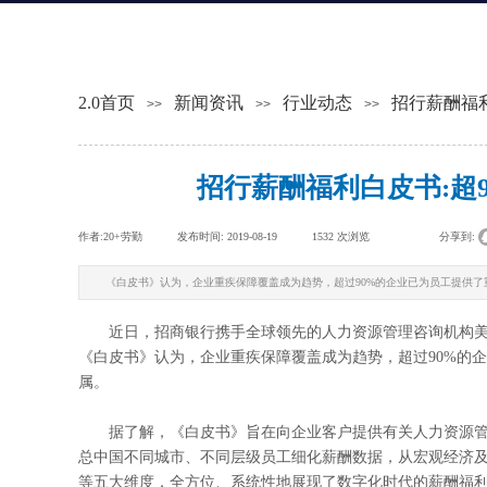
2.0首页
新闻资讯
行业动态
招行薪酬福
>>
>>
>>
招行薪酬福利白皮书:超
作者:
20+劳勤
|
发布时间:
2019-08-19
|
1532
次浏览
|
|
分享到:
《白皮书》认为，企业重疾保障覆盖成为趋势，超过90%的企业已为员工提供了
近日，招商银行携手全球领先的人力资源管理咨询机构美世
《白皮书》认为，企业重疾保障覆盖成为趋势，超过90%的
属。
据了解，《白皮书》旨在向企业客户提供有关人力资源管
总中国不同城市、不同层级员工细化薪酬数据，从宏观经济
等五大维度，全方位、系统性地展现了数字化时代的薪酬福