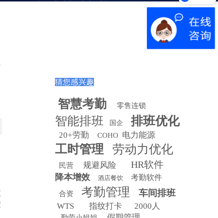
猜您感兴趣
智慧
考勤
零售连锁
智能排班
排班优化
国企
20+劳勤
电力能源
COHO
工时管理
劳动力优化
HR软件
规避风险
民营
降本增效
考勤软件
酒店餐饮
考勤管理
车间排班
汇
合资
度
WTS
指纹打卡
2000人
假期管理
勤劳小姐姐